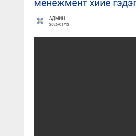
менежмент хийе гэдэг
АДМИН
2026/01/12