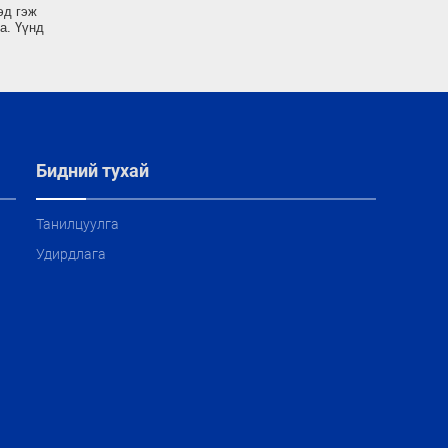
эд гэж
а. Үүнд
Бидний тухай
Танилцуулга
Удирдлага