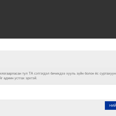
 хязгаарласан тул ТА сэтгэгдэл бичихдээ хууль зүйн болон ёс суртахуу
йг админ устгах эрхтэй.
НИ