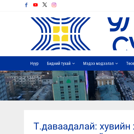
Нүүр
Бидний тухай
Мэдээ мэдээлэл
Төсө
т.даваадалай: хувийн хэвшил мөнгөө гарга, төр