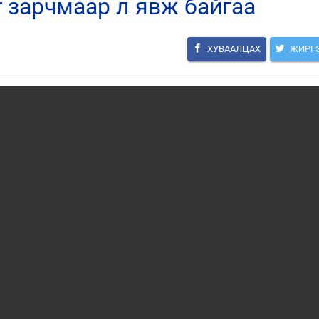
 зарчмаар л явж байгаа
ХУВААЛЦАХ
ЖИРГ