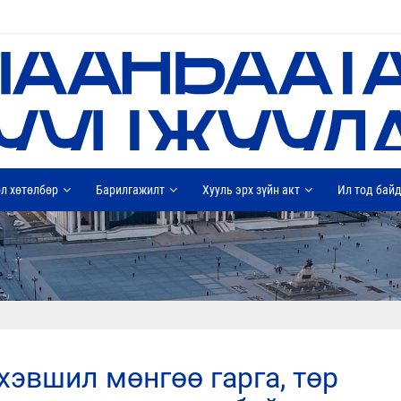
л хөтөлбөр
Барилгажилт
Хууль эрх зүйн акт
Ил тод бай