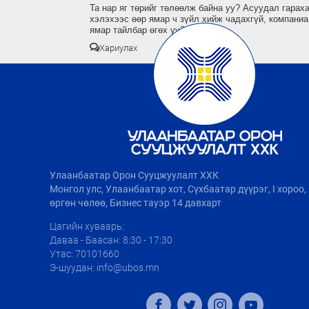
Та нар яг төрийг төлөөлж байна уу? Асуудал гара
хэлэхээс өөр ямар ч зүйл хийж чадахгүй, компаниа
ямар тайлбар өгөх үү?
Хариулах
Улаанбаатар Орон Сууцжуулалт ХХК
Монгол улс, Улаанбаатар хот, Сүхбаатар дүүрэг, I хороо
өргөн чөлөө, Бизнес тауэр 14 давхарт
Цагийн хуваарь:
Даваа - Баасан: 8:30 - 17:30
Утас: 70101660
Э-шуудан: info@ubos.mn