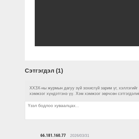
Сэтгэгдэл (1)
ХХЗХ-ны журмын дагуу зүй зохисгүй зарим үг, хэллэгийг
хэмжээг хүндэтгэнэ үү. Хэм хэмжээг зөрчсөн сэтгэгдэли
66.181.160.77
2026/03/31