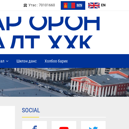
Утас : 70101660
MN
EN
дал
Шилэн данс
Холбоо барих
SOCIAL