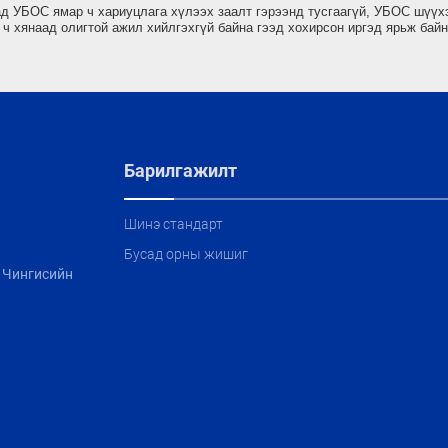
хад УБОС ямар ч хариуцлага хүлээх заалт гэрээнд тусгаагүй, УБОС шүүх
 ч хянаад олигтой ажил хийлгэхгүй байна гээд хохирсон иргэд ярьж байн
Барилгажилт
Шинэ стандарт
Бусад орны жишиг
, Чингисийн