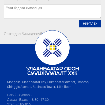
НИЙТЛЭХ
Сэтгэгдэл бичигдээгүй байна
Mongolia, Ulaanbaatar city, Sukhbaatar district, I khoroo,
Chinggis Avenue, Business Tower, 14th floor
Цагийн хуваарь:
Даваа - Баасан: 8:30 - 17:30
Утас: 70106016