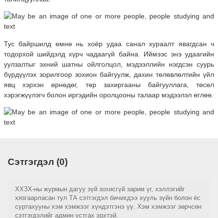
Тус байршилд өмнө нь хоёр удаа санал хураалт явагдсан ч
тодорхой шийдэлд хүрч чадаагүй байна. Иймээс энэ удаагийн
уулзалтыг эхний шатны ойлголцол, мэдээллийн нэгдсэн суурь
бүрдүүлэх зорилгоор зохион байгуулж, дахин төлөвлөлтийн үйл
явц хэрхэн өрнөдөг, төр захиргааны байгууллага, төсөл
хэрэгжүүлэгч болон иргэдийн оролцооны талаар мэдээлэл өглөө.
Сэтгэгдэл (0)
ХХЗХ-ны журмын дагуу зүй зохисгүй зарим үг, хэллэгийг
хязгаарласан тул ТА сэтгэгдэл бичихдээ хууль зүйн болон ёс
суртахууны хэм хэмжээг хүндэтгэнэ үү. Хэм хэмжээг зөрчсөн
сэтгэгдэлийг админ устгах эрхтэй.