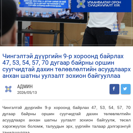
чингэлтэй дүүргийн 9-р хороонд байрлах
47, 53, 54, 57, 70 дугаар байрны оршин
суугчидтай дахин төлөвлөлтийн асуудлаарх
анхан шатны уулзалт зохион байгууллаа
АДМИН
2026/05/13
Чингэлтэй дүүргийн 9-р хороонд байрлах 47, 53, 54, 57, 70
дугаар байрны оршин суугчидтай дахин төлөвлөлтийн
асуудлаарх анхан шатны уулзалт зохион байгуулж, төсөл
хэрэгжүүлэх боломж, талуудын эрх, үүргийн талаар дэлгэрэнгүй
танилцууллаа.