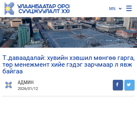
☰
т.даваадалай: хувийн хэвшил мөнгөө гарга,
төр менежмент хийе гэдэг зарчмаар л явж
байгаа
АДМИН
2026/01/12