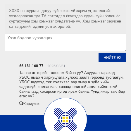
ХХЗХ-ны журмын дагуу зүй зохисгүй зарим үг, хэллэгийг
хязгаарласан тул ТА сэтгэгдэл бичихдээ хууль зүйн болон ёс
суртахууны хэм хэмжээг хүндэтгэнэ үү. Хэм хэмжээг зөрчсөн
сэтгэгдэлийг админ устгах эрхтэй.
НИЙТЛЭХ
66.181.160.77
2026/03/31
Та нар яг төрийг төлөөлж байна уу? Асуудал гарахад
УБОС ямар ч хариуцлага хүлээх заалт гэрээнд тусгаагүй,
УБОС шүүхэд гэж хэлэхээс өөр ямар ч зүйл хийж
чадахгүй, компаниа ч хянаад олигтой ажил хийлгэхгүй
байна гээд хохирсон иргэд ярьж байна. Үүнд ямар тайлбар
өгөх үү?
Хариулах