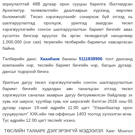
зориулалттай 48В дугаар орон сууцны барилга /Батлагдсан
Архитектур төлөвлөлтийн даалгаврын хүрээнд, өөрчлөх
боломжтой/. Төсөл хэрэгжүүлэхийг сонирхож буй этгээд нь
шалгаруулалтад оролцож, урилгад заагдсан төсөл
хэрэгжүүлэгчийн сонгон шалгаруулалтын баримт бичгийг авах
хүсэлтээ бичгээр ирүүлэх ба эргэн төлөгдөхгүй нөхцөлөөр
1,000,000 (нэг сая) төгрөгийн төлбөрийн баримтыг хавсаргасан
байна.
Төлбөрийн данс:
Хаанбанк
банкны
5111838906
тоот дансанд
компанийн нэр, төслийн баримт бичгийн нэр, багцын дугаар,
дансыг тодорхой бичнэ.
Урилгын дагуу төсөл хэрэгжүүлэгчийн сонгон шалгаруулалтын
баримт бичгийг худалдан авч танилцсан этгээд төсөл
хэрэгжүүлэх саналаа зааврын дагуу битүүмжилсэн байдлаар эх
хувь нэг ширхэг, хуулбар хувь нэг ширхэгийг бэлтгэн 2026 оны 05
дугаар сарын 19-ний өдрийн 11.00 цагт “Улаанбаатар орон
сууцжуулалт” ХХК-ийн төв оффисын 1403 тоотод хүлээлгэн өгнө.
Тус өдрийн 12.00 цагт төслийг нээнэ.
ТӨСЛИЙН ТАЛААРХ ДЭЛГЭРЭНГҮЙ МЭДЭЭЛЭЛ: Хаяг: Монгол