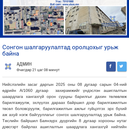
сонгон шалгаруулалтад оролцохыг урьж
байна
АДМИН
Өчигдөр 21 цаг 08 минут
Нийслэлийн засаг даргын 2025 оны 08 дугаар сарын 04-ний
өдрийн А/1060 дугаар захирамжийг үндэслэн ашиглалтын
шаардлага хангахгүй орон сууцны барилгыг дахин төлөвлөж
барилгажуулж, эхлүүлэх дараах байршил дээр барилгажилтын
төсөл боловсруулж, барилгажилтын ажлыг гүйцэтгэх эрх бүхий
аж ахуй нэгж байгууллагыг сонгох шалгаруулалтад урьж байна.
Төслийн байршил Баянзүрх дүүргийн 8 дугаар хорооны нутаг
дэвсгэрт байрлах ашиглалтын шаардлага хангахгүй нийтийн