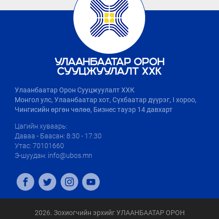
Улаанбаатар Орон Сууцжуулалт ХХК
Монгол улс, Улаанбаатар хот, Сүхбаатар дүүрэг, I хороо,
Чингисийн өргөн чөлөө, Бизнес тауэр 14 давхарт
Цагийн хуваарь:
Даваа - Баасан: 8:30 - 17:30
Утас: 70101660
Э-шуудан: info@ubos.mn
2026. Зохиогчийн эрхийг УЛААНБААТАР ОРОН