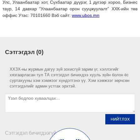
Улс, Улаанбаатар хот, Сүхбаатар дүүрэг, 1 дүгээр хороо, Бизнес
таур, 14 давхар “Улаанбаатар орон сууцжуулалт” ХХК-ийн төв
оффис Утас: 70101660 Вэб сайт:
www.ubos.mn
Сэтгэгдэл (0)
ХХЗХ-ны журмын дагуу зүй зохисгүй зарим үг, хэллэгийг
хязгаарласан тул ТА сэтгэгдэл бичихдээ хууль зүйн болон ёс
суртахууны хэм хэмжээг хүндэтгэнэ үү. Хэм хэмжээг зөрчсөн
сэтгэгдэлийг админ устгах эрхтэй.
НИЙТЛЭХ
Сэтгэгдэл бичигдээгүй байна