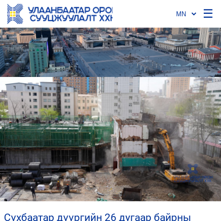
☰
сүхбаатар дүүргийн 26 дугаар байрны