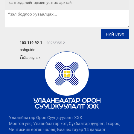
сэтгэгдэлийг админ устгах эрхтэй.
НИЙТЛЭХ
103.119.92.1
2026/05/12
ashguide
Хариулах
Улаанбаатар Орон Сууцжуулалт ХХК
Монгол улс, Улаанбаатар хот, Сүхбаатар дүүрэг, I хороо,
Чингисийн өргөн чөлөө, Бизнес тауэр 14 давхарт