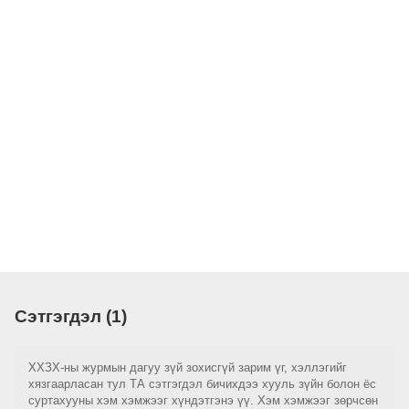
Сэтгэгдэл (1)
ХХЗХ-ны журмын дагуу зүй зохисгүй зарим үг, хэллэгийг
хязгаарласан тул ТА сэтгэгдэл бичихдээ хууль зүйн болон ёс
суртахууны хэм хэмжээг хүндэтгэнэ үү. Хэм хэмжээг зөрчсөн