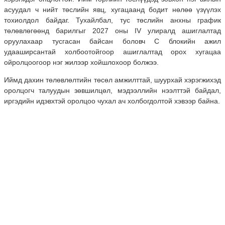
асуудал ч нийт төслийн явц, хугацаанд бодит нөлөө үзүүлэх
тохиолдол байдаг. Тухайлбал, тус төслийн анхны график
төлөвлөгөөнд барилгыг 2027 оны IV улиралд ашиглалтад
оруулахаар тусгасан байсан боловч С блокийн ажил
удааширсантай холбоотойгоор ашиглалтад орох хугацаа
ойролцоогоор нэг жилээр хойшлохоор болжээ.
Иймд дахин төлөвлөлтийн төсөл амжилттай, шуурхай хэрэгжихэд
оролцогч талуудын зөвшилцөл, мэдээллийн нээлттэй байдал,
иргэдийн идэвхтэй оролцоо чухал ач холбогдолтой хэвээр байна.