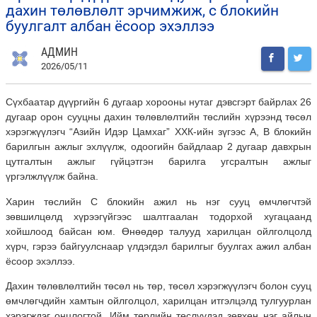
дахин төлөвлөлт эрчимжиж, с блокийн
буулгалт албан ёсоор эхэллээ
АДМИН
2026/05/11
Сүхбаатар дүүргийн 6 дугаар хорооны нутаг дэвсгэрт байрлах 26
дугаар орон сууцны дахин төлөвлөлтийн төслийн хүрээнд төсөл
хэрэгжүүлэгч “Азийн Идэр Цамхаг” ХХК-ийн зүгээс А, В блокийн
барилгын ажлыг эхлүүлж, одоогийн байдлаар 2 дугаар давхрын
цутгалтын ажлыг гүйцэтгэн барилга угсралтын ажлыг
үргэлжлүүлж байна.
Харин төслийн С блокийн ажил нь нэг сууц өмчлөгчтэй
зөвшилцөлд хүрээгүйгээс шалтгаалан тодорхой хугацаанд
хойшлоод байсан юм. Өнөөдөр талууд харилцан ойлголцолд
хүрч, гэрээ байгуулснаар үлдэгдэл барилгыг буулгах ажил албан
ёсоор эхэллээ.
Дахин төлөвлөлтийн төсөл нь төр, төсөл хэрэгжүүлэгч болон сууц
өмчлөгчдийн хамтын ойлголцол, харилцан итгэлцэлд тулгуурлан
хэрэгждэг онцлогтой. Ийм төрлийн төслүүдэд зөвхөн нэг айлын