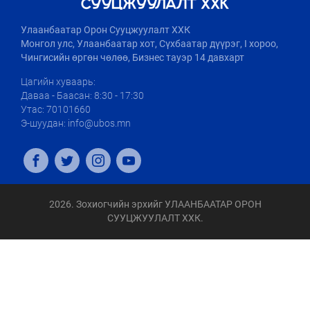
Улаанбаатар Орон Сууцжуулалт ХХК
Монгол улс, Улаанбаатар хот, Сүхбаатар дүүрэг, I хороо,
Чингисийн өргөн чөлөө, Бизнес тауэр 14 давхарт
Цагийн хуваарь:
Даваа - Баасан: 8:30 - 17:30
Утас: 70101660
Э-шуудан: info@ubos.mn
2026. Зохиогчийн эрхийг УЛААНБААТАР ОРОН
СУУЦЖУУЛАЛТ ХХК.