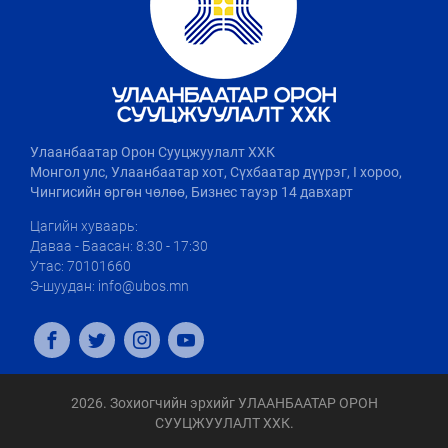
Улаанбаатар Орон Сууцжуулалт ХХК
Монгол улс, Улаанбаатар хот, Сүхбаатар дүүрэг, I хороо,
Чингисийн өргөн чөлөө, Бизнес тауэр 14 давхарт
Цагийн хуваарь:
Даваа - Баасан: 8:30 - 17:30
Утас: 70101660
Э-шуудан: info@ubos.mn
2026. Зохиогчийн эрхийг УЛААНБААТАР ОРОН
СУУЦЖУУЛАЛТ ХХК.