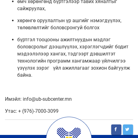
өмч хөрөнгөнд бүртгэлээр тавих хяналтыг
сайжруулах,
хөрөнгө оруулалтын үр ашгийг нэмэгдүүлэх,
төлөвлөлтийг боловсронгуй болгох
бүртгэл тооцооны ажилтнуудын мэдлэг
боловсролыг дээшлүүлэх, хэрэглэгчдийг бодит
мэдээлэлээр хангах, тэдгээрт дэвшилтэт
технологийн программ хангамжаар үйлчилгээ
үзүүлэх зэрэг үйл ажиллагааг зохион байгуулж
байна.
Имэйл: info@ub-subcenter.mn
Утас: + (976)-7000-3099