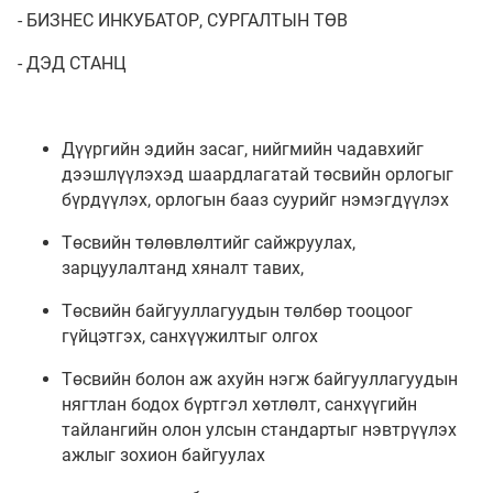
- БИЗНЕС ИНКУБАТОР, СУРГАЛТЫН ТӨВ
- ДЭД СТАНЦ
Дүүргийн эдийн засаг, нийгмийн чадавхийг
дээшлүүлэхэд шаардлагатай төсвийн орлогыг
бүрдүүлэх, орлогын бааз суурийг нэмэгдүүлэх
Төсвийн төлөвлөлтийг сайжруулах,
зарцуулалтанд хяналт тавих,
Төсвийн байгууллагуудын төлбөр тооцоог
гүйцэтгэх, санхүүжилтыг олгох
Төсвийн болон аж ахуйн нэгж байгууллагуудын
нягтлан бодох бүртгэл хөтлөлт, санхүүгийн
тайлангийн олон улсын стандартыг нэвтрүүлэх
ажлыг зохион байгуулах