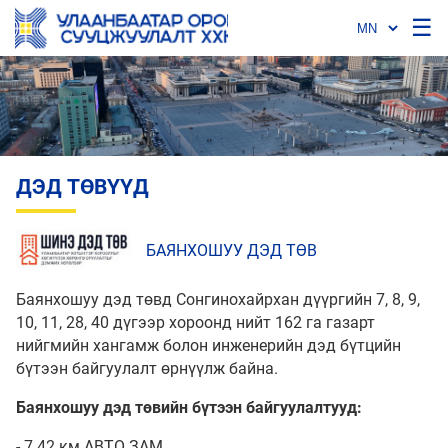
☰
ДЭД ТӨВҮҮД
БАЯНХОШУУ ДЭД ТӨВ
Баянхошуу дэд төвд Сонгинохайрхан дүүргийн 7, 8, 9,
10, 11, 28, 40 дүгээр хороонд нийт 162 га газарт
нийгмийн хангамж болон инженерийн дэд бүтцийн
бүтээн байгуулалт өрнүүлж байна.
Баянхошуу дэд төвийн бүтээн байгуулалтууд:
- 7.42 км АВТО ЗАМ