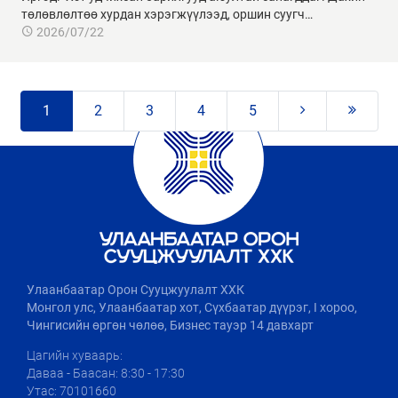
төлөвлөлтөө хурдан хэрэгжүүлээд, оршин суугч…
2026/07/22
1
2
3
4
5
Улаанбаатар Орон Сууцжуулалт ХХК
Монгол улс, Улаанбаатар хот, Сүхбаатар дүүрэг, I хороо,
Чингисийн өргөн чөлөө, Бизнес тауэр 14 давхарт
Цагийн хуваарь:
Даваа - Баасан: 8:30 - 17:30
Утас: 70101660