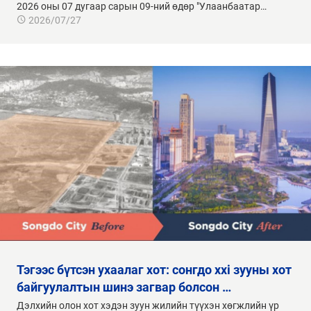
2026 оны 07 дугаар сарын 09-ний өдөр "Улаанбаатар…
2026/07/27
тэгээс бүтсэн ухаалаг хот: сонгдо xxi зууны хот
байгуулалтын шинэ загвар болсон …
Дэлхийн олон хот хэдэн зуун жилийн түүхэн хөгжлийн үр