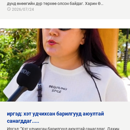
дүнд өнөөгийн дүр төрхөө олсон байдаг. Харин Ө…
2026/07/24
санагддаг.....
Иргэд: "Хэт удчихсан барилгууд аюултай санагддаг. Дахин