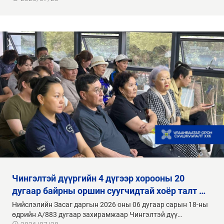
чингэлтэй дүүргийн 4 дүгээр хорооны 20
дугаар байрны оршин суугчидтай хоёр талт …
Нийслэлийн Засаг даргын 2026 оны 06 дугаар сарын 18-ны
өдрийн А/883 дугаар захирамжаар Чингэлтэй дүү…