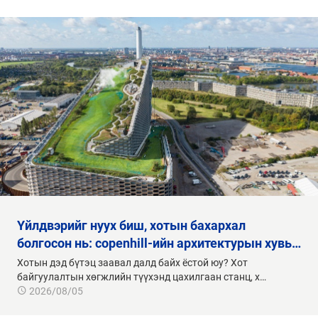
үйлдвэрийг нуух биш, хотын бахархал
болгосон нь: copenhill-ийн архитектурын хувь…
Хотын дэд бүтэц заавал далд байх ёстой юу? Хот
байгуулалтын хөгжлийн түүхэнд цахилгаан станц, х…
2026/08/05