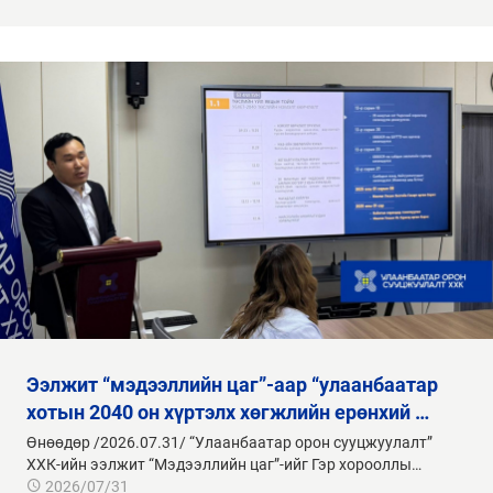
ээлжит “мэдээллийн цаг”-аар “улаанбаатар
хотын 2040 он хүртэлх хөгжлийн ерөнхий …
Өнөөдөр /2026.07.31/ “Улаанбаатар орон сууцжуулалт”
ХХК-ийн ээлжит “Мэдээллийн цаг”-ийг Гэр хорооллы…
2026/07/31