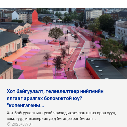
хот байгуулалт, төлөвлөлтөөр нийгмийн
ялгааг арилгах боломжтой юу?
“копенгагены…
Хот байгуулалтын тухай ярихад ихэвчлэн шинэ орон сууц,
зам, гүүр, инженерийн дэд бүтэц зэрэг бүтээн …
2026/07/31