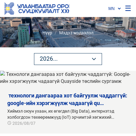
☰
/
Нүүр
Мэдээ мэдээлэл
2026...
БҮГДИЙГ ХАРАХ
2026
2025
2024
2023
2022
2021
2020
google-ийн хэрэгжүүлж чадаагүй qu…
Хиймэл оюун ухаан, их өгөгдөл (Big Data), интернэтэд
холбогдсон төхөөрөмжүүд (IoT) эрчимтэй хөгжихий…
2026/08/07