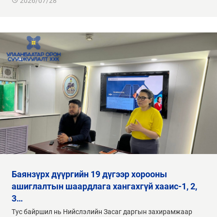
2026/07/28
баянзүрх дүүргийн 19 дүгээр хорооны
ашиглалтын шаардлага хангахгүй хааис-1, 2,
3…
Тус байршил нь Нийслэлийн Засаг даргын захирамжаар