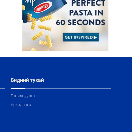
Бидний тухай
Танилцуулга
Удирдлага