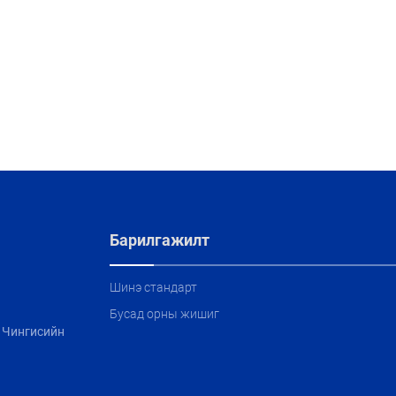
Барилгажилт
Шинэ стандарт
Бусад орны жишиг
, Чингисийн