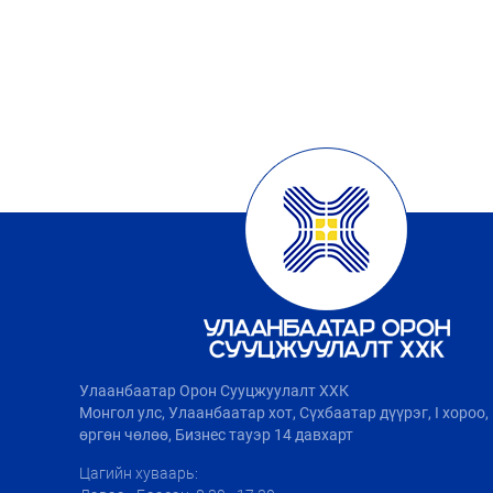
Улаанбаатар Орон Сууцжуулалт ХХК
Монгол улс, Улаанбаатар хот, Сүхбаатар дүүрэг, I хороо
өргөн чөлөө, Бизнес тауэр 14 давхарт
Цагийн хуваарь: