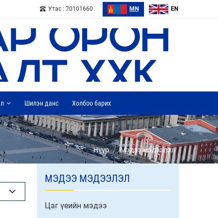
Утас : 70101660
MN
EN
ал
Шилэн данс
Холбоо барих
/
Нүүр
Мэдээ мэдээлэл
МЭДЭЭ МЭДЭЭЛЭЛ
Цаг үеийн мэдээ