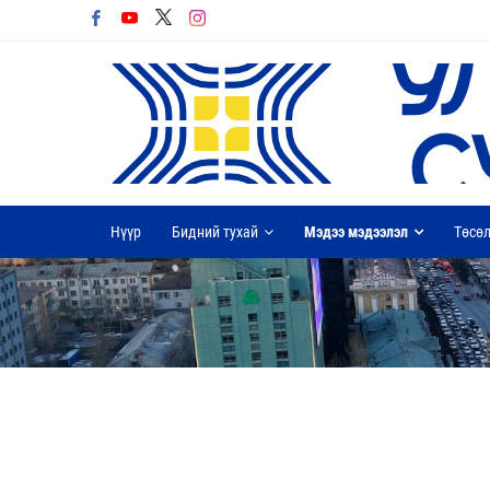
Нүүр
Бидний тухай
Мэдээ мэдээлэл
Төсөл