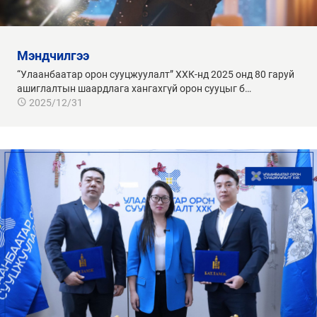
мэндчилгээ
“Улаанбаатар орон сууцжуулалт” ХХК-нд 2025 онд 80 гаруй
ашиглалтын шаардлага хангахгүй орон сууцыг б…
2025/12/31