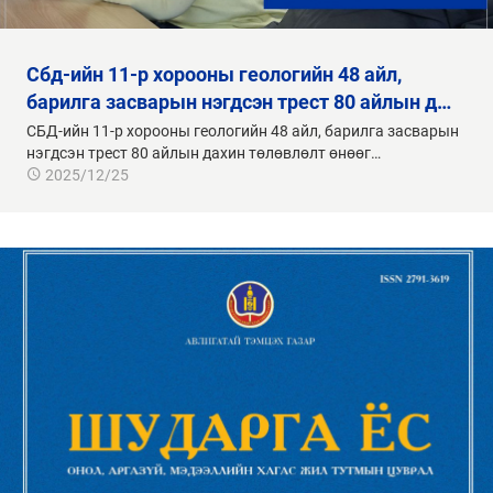
сбд-ийн 11-р хорооны геологийн 48 айл,
барилга засварын нэгдсэн трест 80 айлын д…
СБД-ийн 11-р хорооны геологийн 48 айл, барилга засварын
нэгдсэн трест 80 айлын дахин төлөвлөлт өнөөг…
2025/12/25