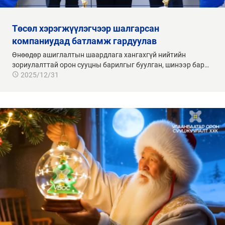
төсөл хэрэгжүүлэгчээр шалгарсан
компаниудад батламж гардуулав
Өнөөдөр ашиглалтын шаардлага хангахгүй нийтийн
зориулалттай орон сууцны барилгыг буулган, шинээр бар…
2025/12/31