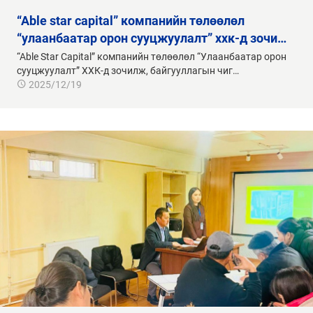
“able star capital” компанийн төлөөлөл
“улаанбаатар орон сууцжуулалт” ххк-д зочи…
“Able Star Capital” компанийн төлөөлөл “Улаанбаатар орон
сууцжуулалт” ХХК-д зочилж, байгууллагын чиг…
2025/12/19