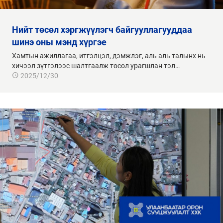
нийт төсөл хэргжүүлэгч байгууллагууддаа
шинэ оны мэнд хүргэе
Хамтын ажиллагаа, итгэлцэл, дэмжлэг, аль аль талынх нь
хичээл зүтгэлээс шалтгаалж төсөл урагшлан тэл…
2025/12/30