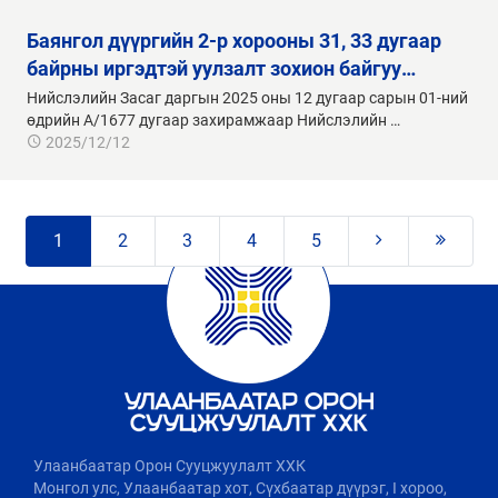
баянгол дүүргийн 2-р хорооны 31, 33 дугаар
байрны иргэдтэй уулзалт зохион байгуу…
Нийслэлийн Засаг даргын 2025 оны 12 дугаар сарын 01-ний
өдрийн A/1677 дугаар захирамжаар Нийслэлийн …
2025/12/12
1
2
3
4
5
Улаанбаатар Орон Сууцжуулалт ХХК
Монгол улс, Улаанбаатар хот, Сүхбаатар дүүрэг, I хороо,