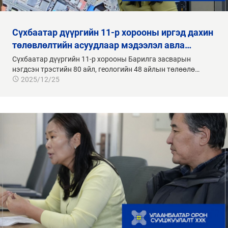
сүхбаатар дүүргийн 11-р хорооны иргэд дахин
төлөвлөлтийн асуудлаар мэдээлэл авла…
Сүхбаатар дүүргийн 11-р хорооны Барилга засварын
нэгдсэн трэстийн 80 айл, геологийн 48 айлын төлөөлө…
2025/12/25