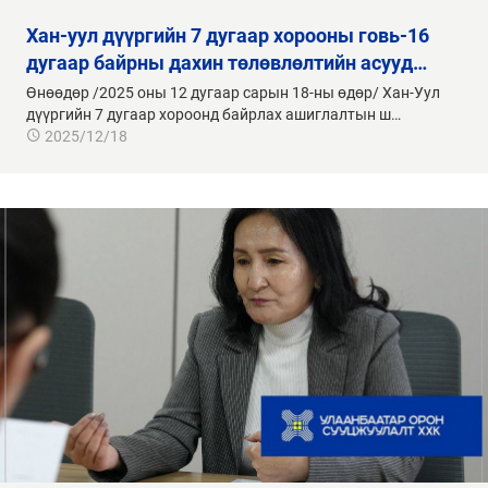
хан-уул дүүргийн 7 дугаар хорооны говь-16
дугаар байрны дахин төлөвлөлтийн асууд…
Өнөөдөр /2025 оны 12 дугаар сарын 18-ны өдөр/ Хан-Уул
дүүргийн 7 дугаар хороонд байрлах ашиглалтын ш…
2025/12/18