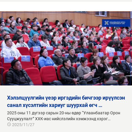
хэлэлцүүлгийн үеэр иргэдийн бичгээр ирүүлсэн
санал хүсэлтийн хариуг шуурхай өгч …
2025 оны 11 дүгээр сарын 20-ны өдөр “Улаанбаатар Орон
Сууцжуулалт” ХХК-иас нийслэлийн хэмжээнд хэрэг…
2025/11/27