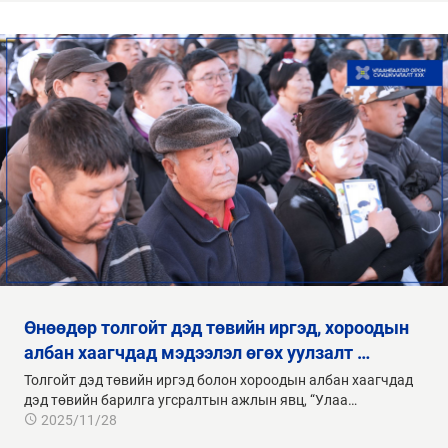
өнөөдөр толгойт дэд төвийн иргэд, хороодын
албан хаагчдад мэдээлэл өгөх уулзалт …
Толгойт дэд төвийн иргэд болон хороодын албан хаагчдад
дэд төвийн барилга угсралтын ажлын явц, “Улаа…
2025/11/28