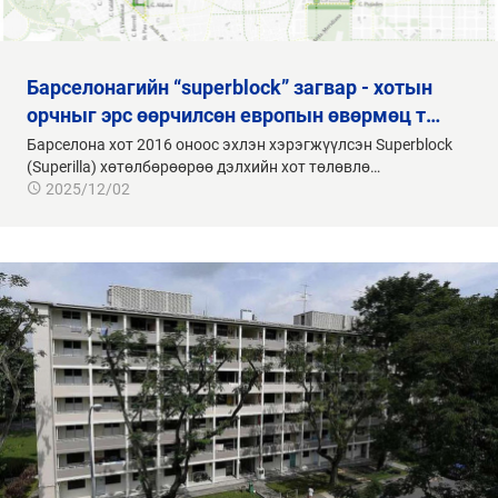
барселонагийн “superblock” загвар - хотын
орчныг эрс өөрчилсөн европын өвөрмөц т…
Барселона хот 2016 оноос эхлэн хэрэгжүүлсэн Superblock
(Superilla) хөтөлбөрөөрөө дэлхийн хот төлөвлө…
2025/12/02