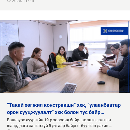
2025/11/25
“такай хөгжил констракшн” ххк, “улаанбаатар
орон сууцжуулалт” ххк болон тус байр…
Баянзүрх дүүргийн 19-р хороонд байрлах ашиглалтын
шаардлага хангахгүй 5 дугаар байрыг буулган дахин …