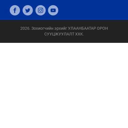
2026. Зохиогчийн эрхийг УЛААНБААТАР ОРОН
СУУЦЖУУЛАЛТ ХХК.