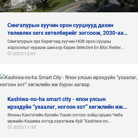
сингапурын хуучин орон сууцнууд дахин
төлөвлөх sers хөтөлбөрийг зогсоож, 2030-аа…
Сингапурын эрх баригчид хуучин HDB орон сууцны
хорооллыг нурааж шинээр барих Selective En Bloc Redev…
2025/12/01
kashiwa-no-ha smart city - япон улсын
ирээдүйн “ухаалаг, ногоон хот” хөгжлийн иж…
Японы Кантогийн бүсийн Токио хотоос хойш орших Чиба
мужийн Кашива хотод хэрэгжиж буй “Kashiwa-no…
2025/11/30