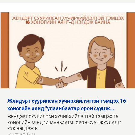
жендэрт суурилсан хүчирхийлэлтэй тэмцэх 16
хоногийн аянд "улаанбаатар орон сууцж…
ЖЕНДЭРТ СУУРИЛСАН ХҮЧИРХИЙЛЭЛТЭЙ ТЭМЦЭХ 16
ХОНОГИЙН АЯНД "УЛААНБААТАР ОРОН СУУЦЖУУЛАЛТ"
ХХК НЭГДЭЖ Б…
2025/11/27