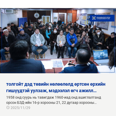
гишүүдтэй уулзаж, мэдээлэл өгч ажилл…
1958 онд суурь нь тавигдаж 1960-иад онд ашиглалтанд
орсон БЗД-ийн 16-р хорооны 21, 22 дугаар хорооны…
2025/11/29