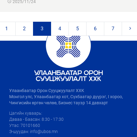
2025/11/24
1
2
3
4
5
6
7
Улаанбаатар Орон Сууцжуулалт ХХК
Монгол улс, Улаанбаатар хот, Сүхбаатар дүүрэг, I хороо,
Чингисийн өргөн чөлөө, Бизнес тауэр 14 давхарт
Цагийн хуваарь:
Даваа - Баасан: 8:30 - 17:30
Утас: 70101660
Э-шуудан: info@ubos.mn