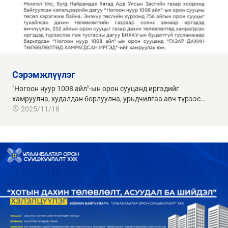
сэрэмжлүүлэг
"Ногоон нуур 1008 айл"-ын орон сууцанд иргэдийг
хамруулна, худалдан борлуулна, урьдчилгаа авч түрээс…
2025/11/18