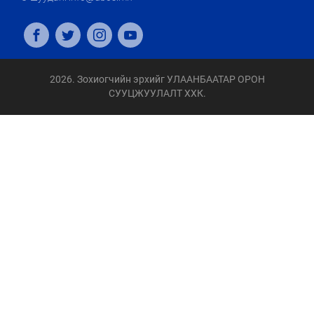
2026. Зохиогчийн эрхийг УЛААНБААТАР ОРОН
СУУЦЖУУЛАЛТ ХХК.