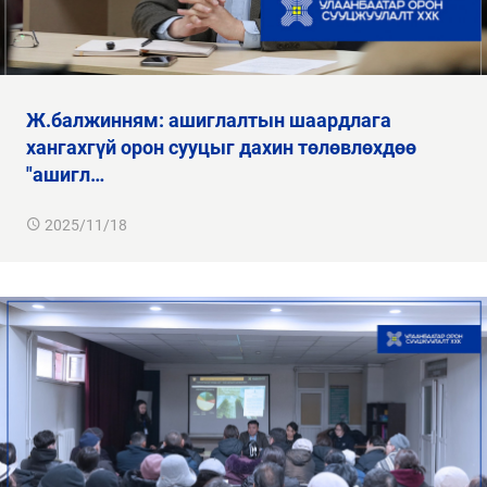
ж.балжинням: ашиглалтын шаардлага
хангахгүй орон сууцыг дахин төлөвлөхдөө
"ашигл…
2025/11/18