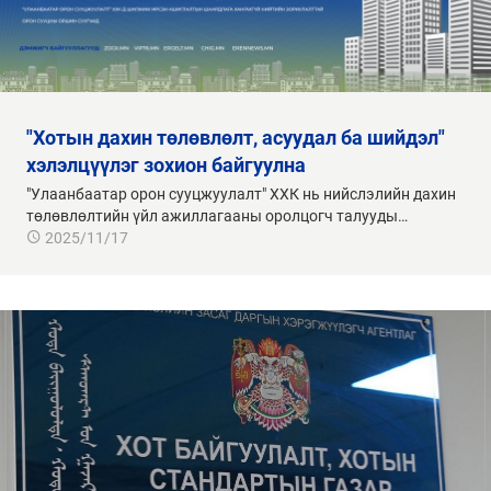
"хотын дахин төлөвлөлт, асуудал ба шийдэл"
хэлэлцүүлэг зохион байгуулна
"Улаанбаатар орон сууцжуулалт" ХХК нь нийслэлийн дахин
төлөвлөлтийн үйл ажиллагааны оролцогч талууды…
2025/11/17