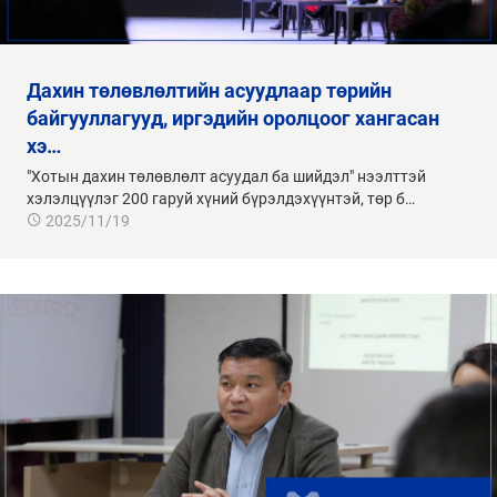
дахин төлөвлөлтийн асуудлаар төрийн
байгууллагууд, иргэдийн оролцоог хангасан
хэ…
"Хотын дахин төлөвлөлт асуудал ба шийдэл" нээлттэй
хэлэлцүүлэг 200 гаруй хүний бүрэлдэхүүнтэй, төр б…
2025/11/19