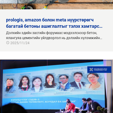
багатай бетоны ашиглалтыг тэлэх хамтарс…
Дэлхийн эдийн засгийн форумаас мэдээлснээр бетон,
ялангуяа цементийн үйлдвэрлэл нь дэлхийн хүлэмжийн…
2025/11/24