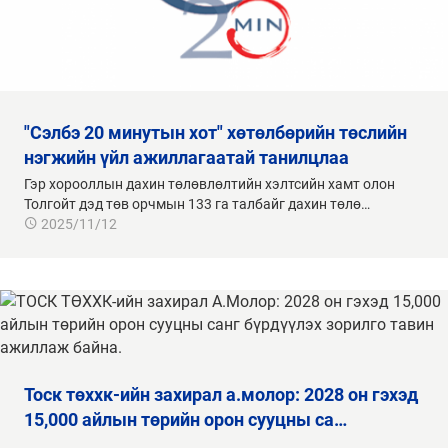
"сэлбэ 20 минутын хот" хөтөлбөрийн төслийн
нэгжийн үйл ажиллагаатай танилцлаа
Гэр хорооллын дахин төлөвлөлтийн хэлтсийн хамт олон
Толгойт дэд төв орчмын 133 га талбайг дахин төлө…
2025/11/12
тоск төххк-ийн захирал а.молор: 2028 он гэхэд
15,000 айлын төрийн орон сууцны са…