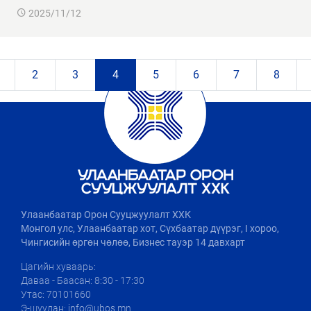
2025/11/12
2
3
4
5
6
7
8
Улаанбаатар Орон Сууцжуулалт ХХК
Монгол улс, Улаанбаатар хот, Сүхбаатар дүүрэг, I хороо,
Чингисийн өргөн чөлөө, Бизнес тауэр 14 давхарт
Цагийн хуваарь:
Даваа - Баасан: 8:30 - 17:30
Утас: 70101660
Э-шуудан: info@ubos.mn