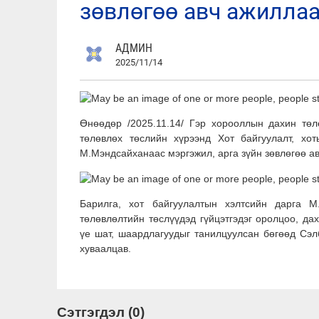
зөвлөгөө авч ажиллаа
АДМИН
2025/11/14
Өнөөдөр /2025.11.14/ Гэр хорооллын дахин төл
төлөвлөх төслийн хүрээнд Хот байгуулалт, х
М.Мэндсайханаас мэргэжил, арга зүйн зөвлөгөө а
Барилга, хот байгуулалтын хэлтсийн дарга М.
төлөвлөлтийн төслүүдэд гүйцэтгэдэг оролцоо, д
үе шат, шаардлагуудыг танилцуулсан бөгөөд Сэл
хуваалцав.
Сэтгэгдэл (0)