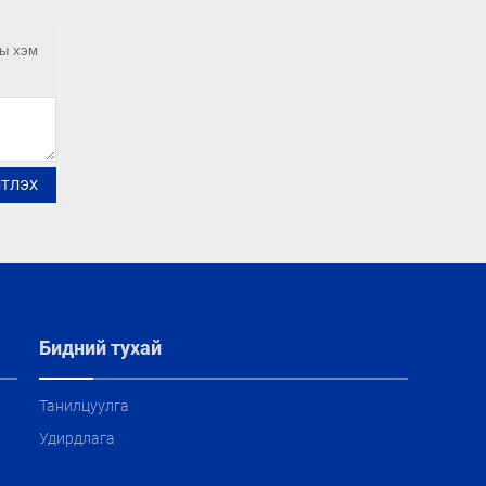
ны хэм
ЙТЛЭХ
Бидний тухай
Танилцуулга
Удирдлага