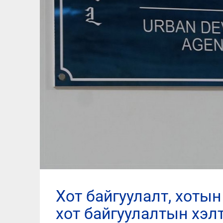
хот байгуулалт, хотын стандартын газрын барилга,
хот байгуулалтын хэл