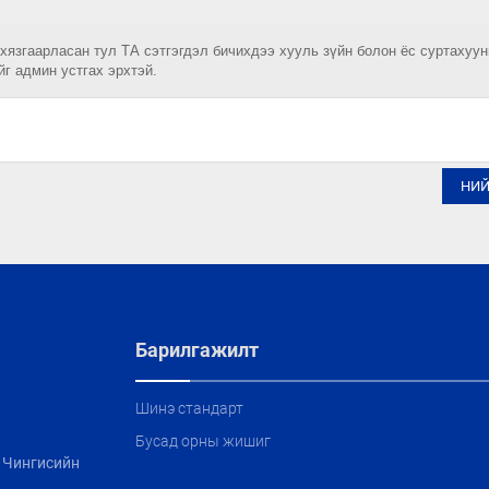
 хязгаарласан тул ТА сэтгэгдэл бичихдээ хууль зүйн болон ёс суртахуу
йг админ устгах эрхтэй.
НИ
Барилгажилт
Шинэ стандарт
Бусад орны жишиг
, Чингисийн