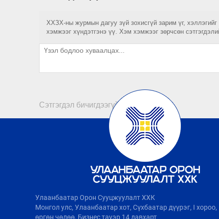
ХХЗХ-ны журмын дагуу зүй зохисгүй зарим үг, хэллэгийг
хэмжээг хүндэтгэнэ үү. Хэм хэмжээг зөрчсөн сэтгэгдэли
Сэтгэгдэл бичигдээгүй байна
Улаанбаатар Орон Сууцжуулалт ХХК
Монгол улс, Улаанбаатар хот, Сүхбаатар дүүрэг, I хороо
өргөн чөлөө, Бизнес тауэр 14 давхарт