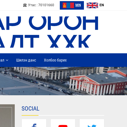
Утас : 70101660
MN
EN
дал
Шилэн данс
Холбоо барих
SOCIAL