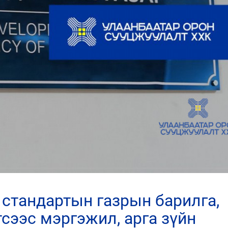
тсээс мэргэжил, арга зүйн