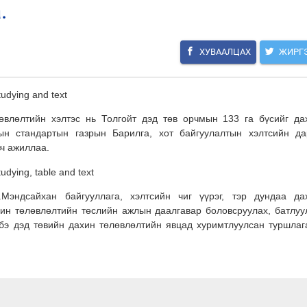
.
ХУВААЛЦАХ
ЖИРГ
өвлөлтийн хэлтэс нь Толгойт дэд төв орчмын 133 га бүсийг да
отын стандартын
газрын Барилга, хот байгуулалтын хэлтсийн да
вч ажиллаа.
Мэндсайхан байгууллага, хэлтсийн чиг үүрэг, тэр дундаа да
ахин төлөвлөлтийн төслийн ажлын даалгавар боловсруулах, батлуу
бэ дэд төвийн дахин төлөвлөлтийн явцад хуримтлуулсан туршлаг