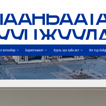
л хөтөлбөр
Барилгажилт
Хууль эрх зүйн акт
Ил тод бай