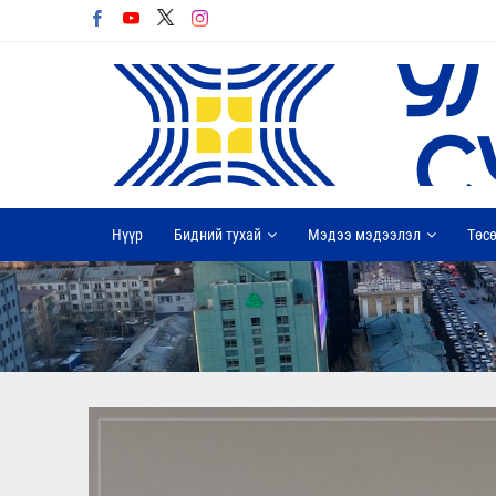
Нүүр
Бидний тухай
Мэдээ мэдээлэл
Төсө