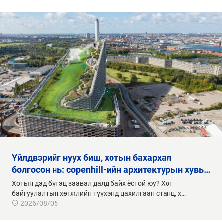
үйлдвэрийг нуух биш, хотын бахархал
болгосон нь: copenhill-ийн архитектурын хувь…
Хотын дэд бүтэц заавал далд байх ёстой юу? Хот
байгуулалтын хөгжлийн түүхэнд цахилгаан станц, х…
2026/08/05