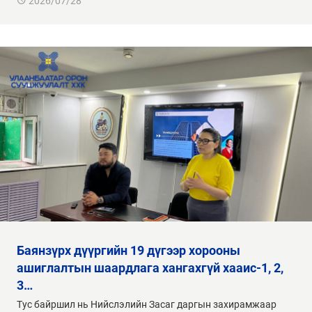
2026/07/28
баянзүрх дүүргийн 19 дүгээр хорооны
ашиглалтын шаардлага хангахгүй хааис-1, 2,
3…
Тус байршил нь Нийслэлийн Засаг даргын захирамжаар