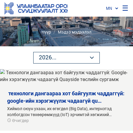
☰
/
Нүүр
Мэдээ мэдээлэл
2026...
БҮГДИЙГ ХАРАХ
2026
2025
2024
2023
2022
2021
2020
google-ийн хэрэгжүүлж чадаагүй qu…
Хиймэл оюун ухаан, их өгөгдөл (Big Data), интернэтэд
холбогдсон төхөөрөмжүүд (IoT) эрчимтэй хөгжихий…
Өчигдөр