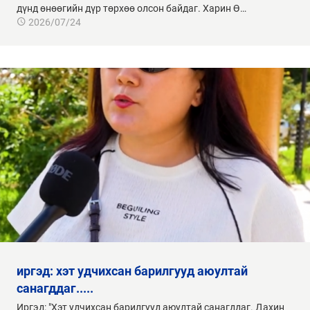
дүнд өнөөгийн дүр төрхөө олсон байдаг. Харин Ө…
2026/07/24
санагддаг.....
Иргэд: "Хэт удчихсан барилгууд аюултай санагддаг. Дахин