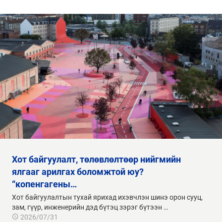
хот байгуулалт, төлөвлөлтөөр нийгмийн
ялгааг арилгах боломжтой юу?
“копенгагены…
Хот байгуулалтын тухай ярихад ихэвчлэн шинэ орон сууц,
зам, гүүр, инженерийн дэд бүтэц зэрэг бүтээн …
2026/07/31