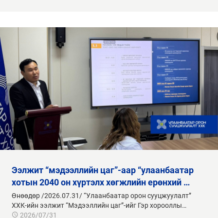
ээлжит “мэдээллийн цаг”-аар “улаанбаатар
хотын 2040 он хүртэлх хөгжлийн ерөнхий …
Өнөөдөр /2026.07.31/ “Улаанбаатар орон сууцжуулалт”
ХХК-ийн ээлжит “Мэдээллийн цаг”-ийг Гэр хорооллы…
2026/07/31