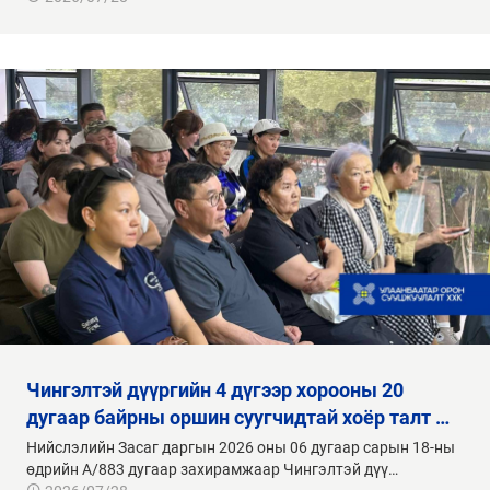
чингэлтэй дүүргийн 4 дүгээр хорооны 20
дугаар байрны оршин суугчидтай хоёр талт …
Нийслэлийн Засаг даргын 2026 оны 06 дугаар сарын 18-ны
өдрийн А/883 дугаар захирамжаар Чингэлтэй дүү…