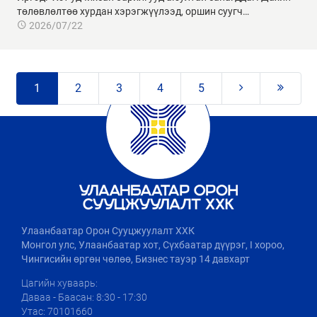
төлөвлөлтөө хурдан хэрэгжүүлээд, оршин суугч…
2026/07/22
1
2
3
4
5
Улаанбаатар Орон Сууцжуулалт ХХК
Монгол улс, Улаанбаатар хот, Сүхбаатар дүүрэг, I хороо,
Чингисийн өргөн чөлөө, Бизнес тауэр 14 давхарт
Цагийн хуваарь:
Даваа - Баасан: 8:30 - 17:30
Утас: 70101660