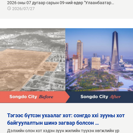
2026 оны 07 дугаар сарын 09-ний өдөр "Улаанбаатар…
2026/07/27
тэгээс бүтсэн ухаалаг хот: сонгдо xxi зууны хот
байгуулалтын шинэ загвар болсон …
Дэлхийн олон хот хэдэн зуун жилийн түүхэн хөгжлийн үр