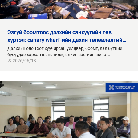
эзгүй боомтоос дэлхийн санхүүгийн төв
хүртэл: canary wharf-ийн дахин төлөвлөлтий…
Дэлхийн олон хот хуучирсан үйлдвэр, боомт, дэд бүтцийн
бүсүүдээ хэрхэн шинэчилж, эдийн засгийн шинэ …
2026/06/18