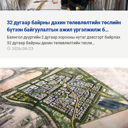
32 дугаар байрны дахин төлөвлөлтийн төслийн
бүтээн байгуулалтын ажил үргэлжилж б…
Баянгол дүүргийн 2 дугаар хорооны нутаг дэвсгэрт байрлах
32 дугаар байрны дахин төлөвлөлтийн төсли…
2026/06/23