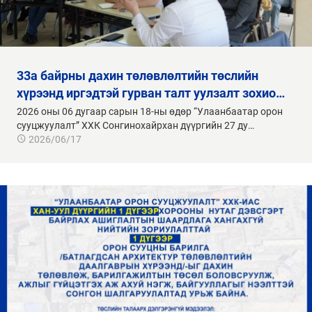
33а байрны дахин төлөвлөлтийн төслийн
хүрээнд иргэдтэй гурван талт уулзалт зохио…
2026 оны 06 дугаар сарын 18-ны өдөр “Улаанбаатар орон
сууцжуулалт” ХХК Сонгинохайрхан дүүргийн 27 ду…
2026/06/17