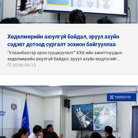
хөдөлмөрийн аюулгүй байдал, эрүүл ахуйн
сэдэвт дотоод сургалт зохион байгууллаа
“Улаанбаатар орон сууцжуулалт” ХХК-ийн ажилтнуудын
хөдөлмөрийн аюулгүй байдал, эрүүл ахуйн мэдлэгийг…
2026/06/12