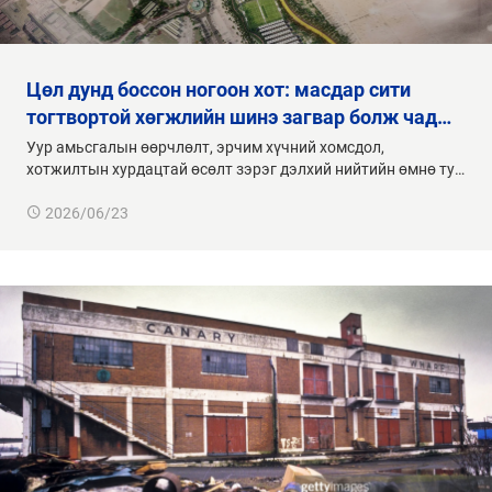
цөл дунд боссон ногоон хот: масдар сити
тогтвортой хөгжлийн шинэ загвар болж чад…
Уур амьсгалын өөрчлөлт, эрчим хүчний хомсдол,
хотжилтын хурдацтай өсөлт зэрэг дэлхий нийтийн өмнө ту…
2026/06/23