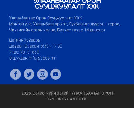
Улаанбаатар Орон Сууцжуулалт ХХК
Монгол улс, Улаанбаатар хот, Сүхбаатар дүүрэг, I хороо,
Чингисийн өргөн чөлөө, Бизнес тауэр 14 давхарт
Цагийн хуваарь:
Даваа - Баасан: 8:30 - 17:30
Утас: 70101660
Э-шуудан: info@ubos.mn
2026. Зохиогчийн эрхийг УЛААНБААТАР ОРОН
СУУЦЖУУЛАЛТ ХХК.