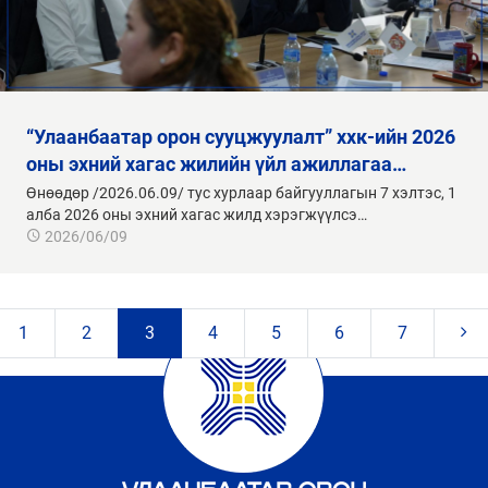
“улаанбаатар орон сууцжуулалт” ххк-ийн 2026
оны эхний хагас жилийн үйл ажиллагаа…
Өнөөдөр /2026.06.09/ тус хурлаар байгууллагын 7 хэлтэс, 1
алба 2026 оны эхний хагас жилд хэрэгжүүлсэ…
2026/06/09
1
2
3
4
5
6
7