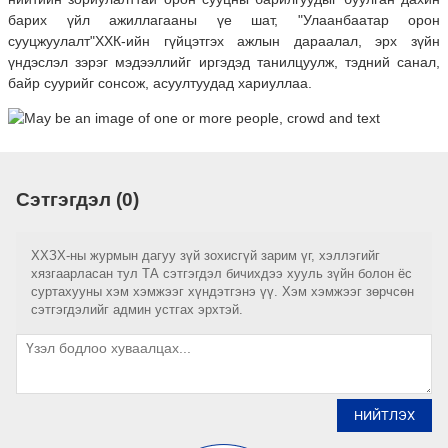
барих үйл ажиллагааны үе шат, "Улаанбаатар орон
сууцжуулалт"ХХК-ийн гүйцэтгэх ажлын дараалал, эрх зүйн
үндэслэл зэрэг мэдээллийг иргэдэд танилцуулж, тэдний санал,
байр суурийг сонсож, асуултуудад хариуллаа.
Сэтгэгдэл (0)
ХХЗХ-ны журмын дагуу зүй зохисгүй зарим үг, хэллэгийг
хязгаарласан тул ТА сэтгэгдэл бичихдээ хууль зүйн болон ёс
суртахууны хэм хэмжээг хүндэтгэнэ үү. Хэм хэмжээг зөрчсөн
сэтгэгдэлийг админ устгах эрхтэй.
НИЙТЛЭХ