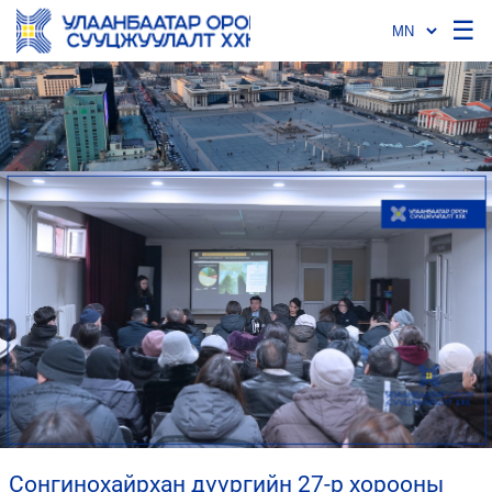
☰
сонгинохайрхан дүүргийн 27-р хорооны