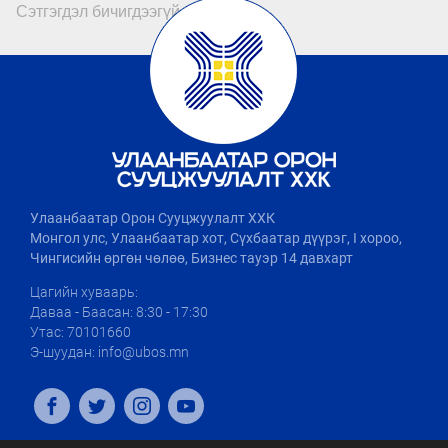
Сэтгэгдэл бичигдээгүй байна
Улаанбаатар Орон Сууцжуулалт ХХК
Монгол улс, Улаанбаатар хот, Сүхбаатар дүүрэг, I хороо,
Чингисийн өргөн чөлөө, Бизнес тауэр 14 давхарт
Цагийн хуваарь:
Даваа - Баасан: 8:30 - 17:30
Утас: 70101660
Э-шуудан: info@ubos.mn