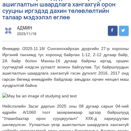
ашиглалтын шаардлага хангахгүй орон
сууцны иргэдэд дахин төлөвлөлтийн
талаар мэдээлэл өглөө
АДМИН
2025/11/18
Өнөөдөр /2025.11.18/ Сонгинохайрхан дүүргийн 27-р хорооны
Иргэний танхимд тус хороонд байрлах 1-12, 2-12 дугаар байр,
2А байр болон Махны-16 дугаар байрны иргэд, оршин
суугчидтай нэгдсэн уулзалт зохион байгуулав. Тус байршлуудын
ашиглалтын шаардлага хангахгүй гэсэн дүгнэлт 2016, 2017 онд
гарсан бөгөөд өнөөдрийн байдлаар амьдрах орчин нөхцөл маш
хүндрэлтэй байна.
Нийслэлийн Засаг даргын 2025 оны 08 дугаар сарын 04-ний
өдрийн А/1060 тоот захирамжаар эдгээр байршлууд
“Улаанбаатар орон сууцжуулалт” ХХК-д хариуцуулан
шилжүүлсэн. Уулзалтын үеэр ашиглалтын шаардлага хангахгүй
нийтийн зориулалттай орон сууцны барилгуудыг буулган дахин