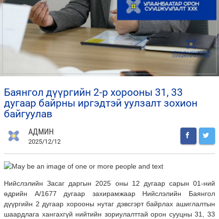
баянгол дүүргийн 2-р хорооны 31, 33
дугаар байрны иргэдтэй уулзалт зохион
байгуулав
АДМИН
2025/12/12
Нийслэлийн Засаг даргын 2025 оны 12 дугаар сарын 01-ний
өдрийн A/1677 дугаар захирамжаар Нийслэлийн Баянгол
дүүргийн 2 дугаар хорооны нутаг дэвсгэрт байрлах ашиглалтын
шаардлага хангахгүй нийтийн зориулалттай орон сууцны 31, 33