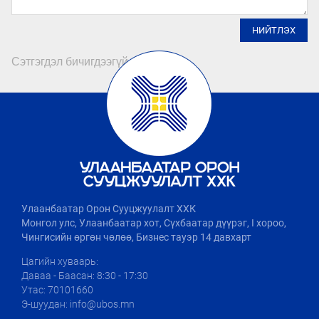
НИЙТЛЭХ
Сэтгэгдэл бичигдээгүй байна
Улаанбаатар Орон Сууцжуулалт ХХК
Монгол улс, Улаанбаатар хот, Сүхбаатар дүүрэг, I хороо,
Чингисийн өргөн чөлөө, Бизнес тауэр 14 давхарт
Цагийн хуваарь:
Даваа - Баасан: 8:30 - 17:30
Утас: 70101660
Э-шуудан: info@ubos.mn