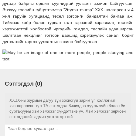
дугаар байрны оршин суугчидтай уулзалт зохион байгуулсан.
Энэхүү төслийн гүйцэтгэгчээр "Этүгэн тэнгэр" ХХК шалгарсан ч 4
жил гаруйн хугацаанд төсөл зогсонги байдалтай байгаа аж.
Тиймээс хоёр болон гурван талт гэрээний хэрэгжилт, төслийн
хэрэгжилттэй холбоотой иргэдийн гомдол, төслийн удааширсан
шалтгаан нөхцлийг тогтоон цаашид хэрэгжүүлэх санал, бодит
дүгнэлтийг гаргах уулзалтыг зохион байгууллаа.
Сэтгэгдэл (0)
ХХЗХ-ны журмын дагуу зүй зохисгүй зарим үг, хэллэгийг
хязгаарласан тул ТА сэтгэгдэл бичихдээ хууль зүйн болон ёс
суртахууны хэм хэмжээг хүндэтгэнэ үү. Хэм хэмжээг зөрчсөн
сэтгэгдэлийг админ устгах эрхтэй.