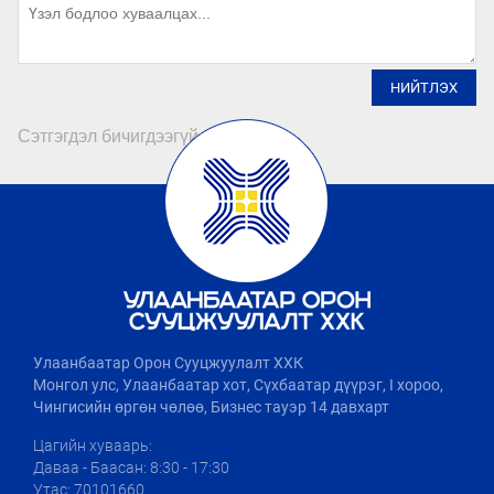
НИЙТЛЭХ
Сэтгэгдэл бичигдээгүй байна
Улаанбаатар Орон Сууцжуулалт ХХК
Монгол улс, Улаанбаатар хот, Сүхбаатар дүүрэг, I хороо,
Чингисийн өргөн чөлөө, Бизнес тауэр 14 давхарт
Цагийн хуваарь:
Даваа - Баасан: 8:30 - 17:30
Утас: 70101660