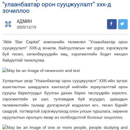
“улаанбаатар орон сууцжуулалт” ххк-д
зочиллоо
АДМИН
2025/12/19
“Able Star Capital” компанийн төлөөлөл “Улаанбаатар орон
сууцжуулалт” ХХК-д зочилж, байгууллагын чиг үүрэг, хэрэгжүүлж
буй төсөл, хөтөлбөрүүдийн явц, хэрэгжилтийн бодит
нөхцөл
байдалтай танилцлаа.
Уулзалтын үеэр “Улаанбаатар орон сууцжуулалт” ХХК-ийн зүгээс
ашиглалтын шаардлага хангахгүй нийтийн зориулалттай орон
сууцны барилгуудыг буулган дахин барих төслүүдийн зорилго,
хэрэгжилтийн үе шат, тулгамдаж буй асуудал, цаашдын
төлөвлөлтийн талаар дэлгэрэнгүй мэдээлэл өгч, төсөл бүрийг
саадгүй, тогтвортой хэрэгжүүлэхэд олон улсын туршлага, хөрөнгө
оруулалтын оролцоо ямар ач холбогдолтой болохыг онцоллоо.