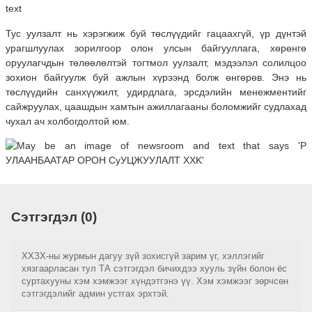
Тус уулзалт нь хэрэгжиж буй төслүүдийг гацаахгүй, үр дүнтэй
урагшлуулах зорилгоор олон улсын байгууллага, хөрөнгө
оруулагчдын төлөөлөлтэй тогтмол уулзалт, мэдээлэл солилцоо
зохион байгуулж буй ажлын хүрээнд болж өнгөрөв. Энэ нь
төслүүдийн санхүүжилт, удирдлага, эрсдэлийн менежментийг
сайжруулах, цаашдын хамтын ажиллагааны боломжийг судлахад
чухал ач холбогдолтой юм.
Сэтгэгдэл (0)
ХХЗХ-ны журмын дагуу зүй зохисгүй зарим үг, хэллэгийг
хязгаарласан тул ТА сэтгэгдэл бичихдээ хууль зүйн болон ёс
суртахууны хэм хэмжээг хүндэтгэнэ үү. Хэм хэмжээг зөрчсөн
сэтгэгдэлийг админ устгах эрхтэй.