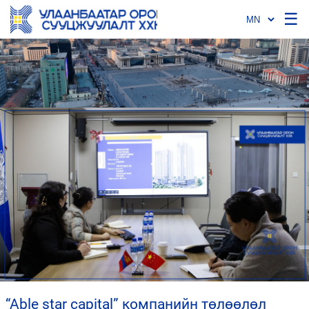
☰
“able star capital” компанийн төлөөлөл