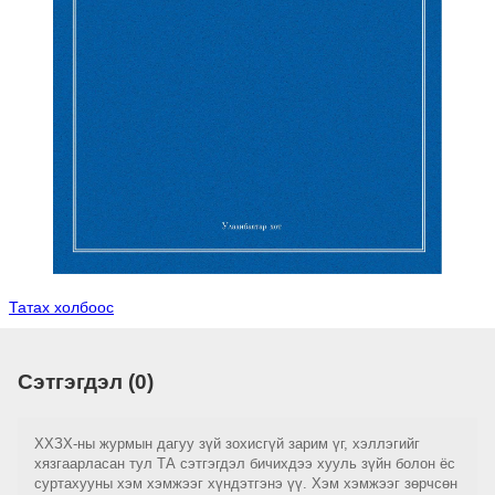
Татах холбоос
Сэтгэгдэл (0)
ХХЗХ-ны журмын дагуу зүй зохисгүй зарим үг, хэллэгийг
хязгаарласан тул ТА сэтгэгдэл бичихдээ хууль зүйн болон ёс
суртахууны хэм хэмжээг хүндэтгэнэ үү. Хэм хэмжээг зөрчсөн