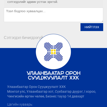
сэтгэгдэлийг админ устгах эрхтэй.
НИЙТЛЭХ
Сэтгэгдэл бичигдээгүй байна
Улаанбаатар Орон Сууцжуулалт ХХК
Монгол улс, Улаанбаатар хот, Сүхбаатар дүүрэг, I хороо,
Чингисийн өргөн чөлөө, Бизнес тауэр 14 давхарт
Цагийн хуваарь: