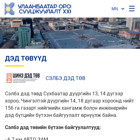
☰
ДЭД ТӨВҮҮД
СЭЛБЭ ДЭД ТӨВ
Сэлбэ дэд төвд Сүхбаатар дүүргийн 13, 14 дүгээр
хороо, Чингэлтэй дүүргийн 14, 18 дугаар хороонд нийт
156 га газарт нийгмийн хангамж болон инженерийн
дэд бүтцийн бүтээн байгуулалт өрнүүлж байна.
Сэлбэ дэд төвийн бүтээн байгуулалтууд:
- 6.7 км АВТО ЗАМ