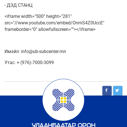
- ДЭД СТАНЦ
<iframe width="500" height="281"
src="//www.youtube.com/embed/OnmS4Z0UccE"
frameborder="0" allowfullscreen=""></iframe>
Имэйл: info@ub-subcenter.mn
Утас: + (976)-7000-3099