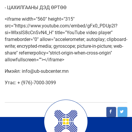
- ЦАХИЛГААНЫ ДЭД ӨРТӨӨ
<iframe width="560" height="315"
src="https://www.youtube.com/embed/gFx0_PDUp2I?
si=WIxslS8cCnSvN4_H" title="YouTube video player"
frameborder="0" allow="accelerometer; autoplay; clipboard-
write; encrypted-media; gyroscope; picture-in-picture; web-
share" referrerpolicy="strict-origin-when-cross-origin"
allowfullscreen=""></iframe>
Имэйл: info@ub-subcenter.mn
Утас: + (976)-7000-3099