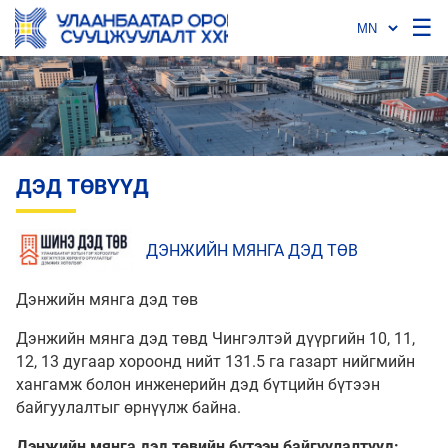
☰
ДЭД ТӨВҮҮД
ДЭНЖИЙН МЯНГА ДЭД ТӨВ
Дэнжийн мянга дэд төв
Дэнжийн мянга дэд төвд Чингэлтэй дүүргийн 10, 11,
12, 13 дугаар хороонд нийт 131.5 га газарт нийгмийн
хангамж болон инженерийн дэд бүтцийн бүтээн
байгуулалтыг өрнүүлж байна.
Дэнжийн мянга дэд төвийн бүтээн байгуулалтууд: