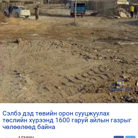
сэлбэ дэд төвийн орон сууцжуулах
төслийн хүрээнд 1600 гаруй айлын газрыг
чөлөөлөөд байна