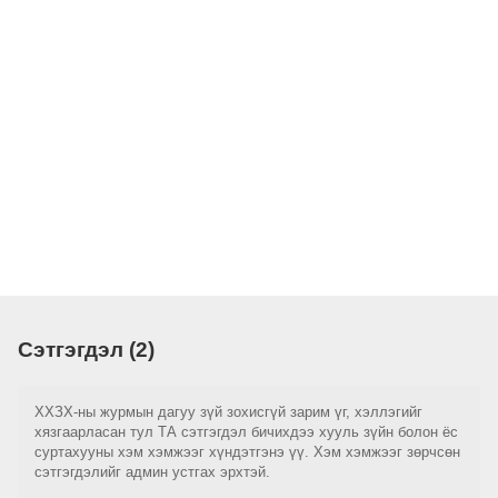
Сэтгэгдэл (2)
ХХЗХ-ны журмын дагуу зүй зохисгүй зарим үг, хэллэгийг
хязгаарласан тул ТА сэтгэгдэл бичихдээ хууль зүйн болон ёс
суртахууны хэм хэмжээг хүндэтгэнэ үү. Хэм хэмжээг зөрчсөн
сэтгэгдэлийг админ устгах эрхтэй.