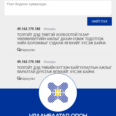
НИЙТЛЭХ
49.163.179.180
Өчигдөр
ТОЛГОЙТ ДЭД ТӨВТЭЙ ХОЛБООТОЙ ГАЗАР
ЧӨЛӨӨЛӨЛТИЙН АЖЛЫГ ДАХИН НЭМЖ ТОДОТГОЖ
ХИЙХ БОЛОМЖЫГ СУДАЛЖ ӨГӨХИЙГ ХҮСЭЖ БАЙНА
Хариулах
49.163.179.180
Өчигдөр
ТОЛГОЙТ ДЭД ТӨВИЙН БҮТЭЭН БАЙГУУЛАЛТЫН АЖЛЫГ
ЯАРАЛТАЙ ДУУСГАЖ ӨГӨХИЙГ ХҮСЭЖ БАЙНА
Хариулах