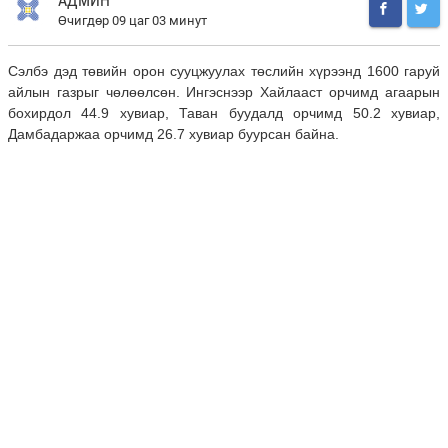
АДМИН
Өчигдөр 09 цаг 03 минут
Сэлбэ дэд төвийн орон сууцжуулах төслийн хүрээнд 1600 гаруй
айлын газрыг чөлөөлсөн. Ингэснээр Хайлааст орчимд агаарын
бохирдол 44.9 хувиар, Таван буудалд орчимд 50.2
хувиар,
Дамбадаржаа орчимд 26.7 хувиар буурсан байна.