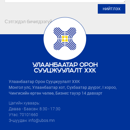
НИЙТЛЭХ
Сэтгэгдэл бичигдээгүй байна
Улаанбаатар Орон Сууцжуулалт ХХК
Монгол улс, Улаанбаатар хот, Сүхбаатар дүүрэг, I хороо,
Чингисийн өргөн чөлөө, Бизнес тауэр 14 давхарт
Цагийн хуваарь:
Даваа - Баасан: 8:30 - 17:30
Утас: 70101660
Э-шуудан: info@ubos.mn