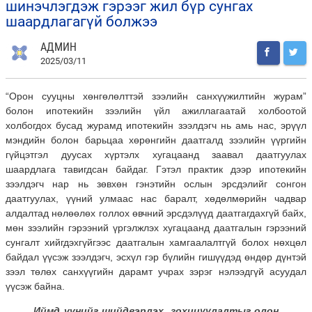
шинэчлэгдэж гэрээг жил бүр сунгах
шаардлагагүй болжээ
АДМИН
2025/03/11
“Орон сууцны хөнгөлөлттэй зээлийн санхүүжилтийн журам”
болон ипотекийн зээлийн үйл ажиллагаатай холбоотой
холбогдох бусад журамд ипотекийн зээлдэгч нь амь нас, эрүүл
мэндийн болон барьцаа хөрөнгийн даатгалд зээлийн үүргийн
гүйцэтгэл дуусах хүртэлх хугацаанд заавал даатгуулах
шаардлага тавигдсан байдаг. Гэтэл практик дээр ипотекийн
зээлдэгч нар нь зөвхөн гэнэтийн ослын эрсдэлийг сонгон
даатгуулах, үүний улмаас нас баралт, хөдөлмөрийн чадвар
алдалтад нөлөөлөх голлох өвчний эрсдэлүүд даатгагдахгүй байх,
мөн зээлийн гэрээний үргэлжлэх хугацаанд даатгалын гэрээний
сунгалт хийгдэхгүйгээс даатгалын хамгаалалтгүй болох нөхцөл
байдал үүсэж зээлдэгч, эсхүл гэр бүлийн гишүүдэд өндөр дүнтэй
зээл төлөх санхүүгийн дарамт учрах зэрэг нэлээдгүй асуудал
үүсэж байна.
Иймд үүнийг шийдвэрлэх, зохицуулалтыг олон