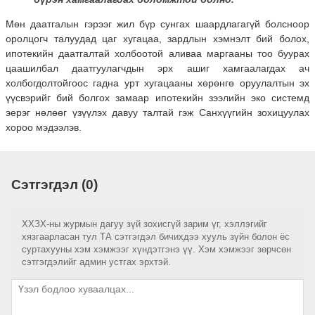
Мөн даатгалын гэрээг жил бүр сунгах шаардлагагүй болсноор
оролцогч талуудад цаг хугацаа, зардлын хэмнэлт бий болох,
ипотекийн даатгалтай холбоотой аливаа маргааны тоо буурах
цаашилбал даатгуулагчдын эрх ашиг хамгаалагдах ач
холбогдолтойгоос гадна урт хугацааны хөрөнгө оруулалтын эх
үүсвэрийг бий болгох замаар ипотекийн зээлийн эко системд
эерэг нөлөөг үзүүлэх давуу талтай гэж Санхүүгийн зохицуулах
хороо мэдээлэв.
Сэтгэгдэл (0)
ХХЗХ-ны журмын дагуу зүй зохисгүй зарим үг, хэллэгийг
хязгаарласан тул ТА сэтгэгдэл бичихдээ хууль зүйн болон ёс
суртахууны хэм хэмжээг хүндэтгэнэ үү. Хэм хэмжээг зөрчсөн
сэтгэгдэлийг админ устгах эрхтэй.