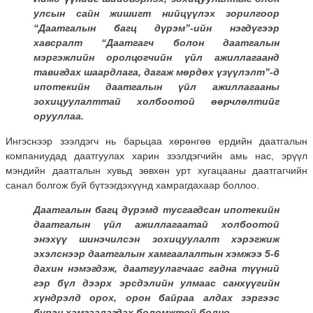
улсын сайн жишигт нийцүүлэх зорилгоор
“Даатгалын багц дүрэм”-ийн нэгдүгээр
хавсралт “Даатгагч болон даатгалын
мэргэжлийн оролцогчийн үйл ажиллагаанд
тавигдах шаардлага, дагаж мөрдөх үзүүлэлт”-д
ипотекийн даатгалын үйл ажиллагааны
зохицуулалттай холбоотой өөрчлөлтийг
орууллаа.
Ингэснээр зээлдэгч нь барьцаа хөрөнгөө ердийн даатгалын
компаниудад даатгуулах харин зээлдэгчийн амь нас, эрүүл
мэндийн даатгалын хувьд зөвхөн урт хугацааны даатгагчийн
санал болгож буй бүтээгдэхүүнд хамрагдахаар боллоо.
Даатгалын багц дүрэмд тусгагдсан ипотекийн
даатгалын үйл ажиллагаатай холбоотой
энэхүү шинэчилсэн зохицуулалт хэрэгжиж
эхэлснээр даатгалын хамгаалалтын хэмжээ 5-6
дахин нэмэгдэж, даатгуулагчаас гадна түүний
гэр бүл дээрх эрсдэлийн улмаас санхүүгийн
хүндрэлд орох, орон байраа алдах зэргээс
бүрэн хамгаалагдах боломжтой болно.