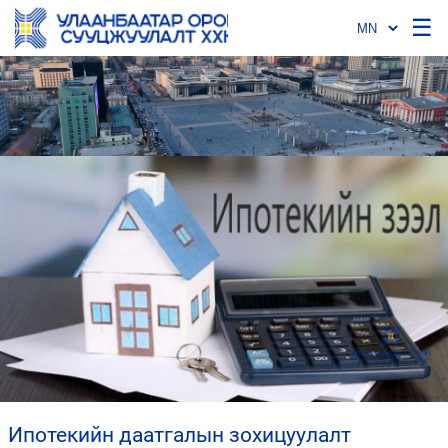
☰
ипотекийн даатгалын зохицуулалт