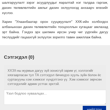
шалгаруулалт зэрэг асуудлуудыг яаралтай нэг талдаа гаргаж,
дахин төлөвлөлтийн ажлыг дахин эхлүүлэхэд анхаарч өгөхийг
хүслээ.
Харин "Улаанбаатар орон сууцжуулалт" ХХК-ийн холбогдох
албанынхан дахин төлөвлөлтийн тооцооллын хугацааг амлахад
эрт байна. Гэхдээ эрх шилжин ирсэн учир чиг үүргийн дагуу
төслүүдийг гацаахгүй эхлүүлэх зорилго тавин ажиллаж байна.
Сэтгэгдэл (0)
ХХЗХ-ны журмын дагуу зүй зохисгүй зарим үг, хэллэгийг
хязгаарласан тул ТА сэтгэгдэл бичихдээ хууль зүйн болон ёс
суртахууны хэм хэмжээг хүндэтгэнэ үү. Хэм хэмжээг зөрчсөн
сэтгэгдэлийг админ устгах эрхтэй.
НИЙТЛЭХ