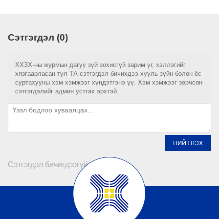
Сэтгэгдэл (0)
ХХЗХ-ны журмын дагуу зүй зохисгүй зарим үг, хэллэгийг
хязгаарласан тул ТА сэтгэгдэл бичихдээ хууль зүйн болон ёс
суртахууны хэм хэмжээг хүндэтгэнэ үү. Хэм хэмжээг зөрчсөн
сэтгэгдэлийг админ устгах эрхтэй.
НИЙТЛЭХ
Сэтгэгдэл бичигдээгүй байна