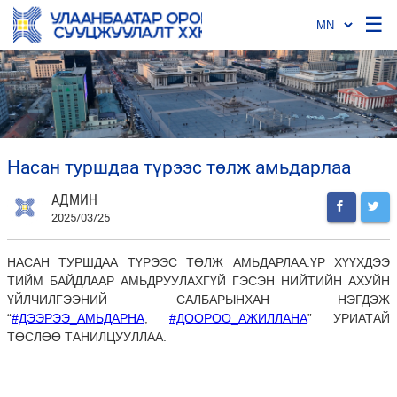
☰
насан туршдаа түрээс төлж амьдарлаа
АДМИН
2025/03/25
НАСАН ТУРШДАА ТҮРЭЭС ТӨЛЖ АМЬДАРЛАА.ҮР ХҮҮХДЭЭ
ТИЙМ БАЙДЛААР АМЬДРУУЛАХГҮЙ ГЭСЭН НИЙТИЙН АХУЙН
ҮЙЛЧИЛГЭЭНИЙ САЛБАРЫНХАН НЭГДЭЖ
“
#ДЭЭРЭЭ_АМЬДАРНА
,
#ДООРОО_АЖИЛЛАНА
”
УРИАТАЙ
ТӨСЛӨӨ ТАНИЛЦУУЛЛАА.