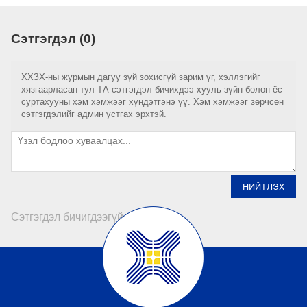
Сэтгэгдэл (0)
ХХЗХ-ны журмын дагуу зүй зохисгүй зарим үг, хэллэгийг
хязгаарласан тул ТА сэтгэгдэл бичихдээ хууль зүйн болон ёс
суртахууны хэм хэмжээг хүндэтгэнэ үү. Хэм хэмжээг зөрчсөн
сэтгэгдэлийг админ устгах эрхтэй.
НИЙТЛЭХ
Сэтгэгдэл бичигдээгүй байна