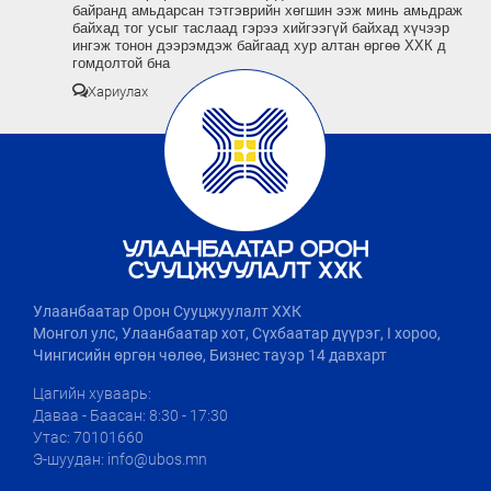
байранд амьдарсан тэтгэврийн хөгшин ээж минь амьдраж
байхад тог усыг таслаад гэрээ хийгээгүй байхад хүчээр
ингэж тонон дээрэмдэж байгаад хур алтан өргөө ХХК д
гомдолтой бна
Хариулах
Улаанбаатар Орон Сууцжуулалт ХХК
Монгол улс, Улаанбаатар хот, Сүхбаатар дүүрэг, I хороо,
Чингисийн өргөн чөлөө, Бизнес тауэр 14 давхарт
Цагийн хуваарь:
Даваа - Баасан: 8:30 - 17:30
Утас: 70101660
Э-шуудан: info@ubos.mn