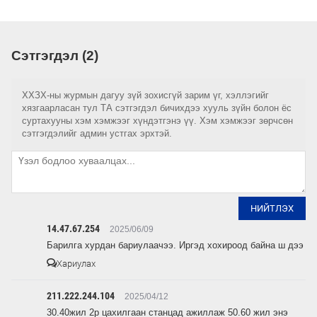
Сэтгэгдэл (2)
ХХЗХ-ны журмын дагуу зүй зохисгүй зарим үг, хэллэгийг
хязгаарласан тул ТА сэтгэгдэл бичихдээ хууль зүйн болон ёс
суртахууны хэм хэмжээг хүндэтгэнэ үү. Хэм хэмжээг зөрчсөн
сэтгэгдэлийг админ устгах эрхтэй.
НИЙТЛЭХ
14.47.67.254
2025/06/09
Барилга хурдан бариулаачээ. Иргэд хохироод байна ш дээ
Хариулах
211.222.244.104
2025/04/12
30.40жил 2р цахилгаан станцад ажиллаж 50.60 жил энэ