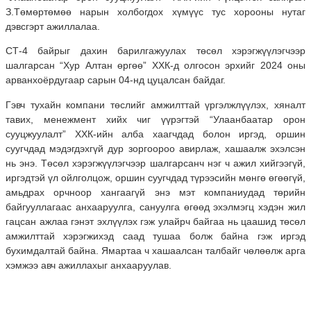
З.Төмөртөмөө нарын холбогдох хүмүүс тус хорооны нутаг
дэвсгэрт ажиллалаа.
СТ-4 байрыг дахин барилгажуулах төсөл хэрэгжүүлэгчээр
шалгарсан “Хур Алтан өргөө” ХХК-д олгосон эрхийг 2024 оны
арванхоёрдугаар сарын 04-нд цуцалсан байдаг.
Гэвч тухайн компани төслийг амжилттай үргэлжлүүлэх, хяналт
тавих, менежмент хийх чиг үүрэгтэй “Улаанбаатар орон
сууцжуулалт” ХХК-ийн алба хаагчдад болон иргэд, оршин
суугчдад мэдэгдэхгүй дур зоргоороо авирлаж, хашаалж эхэлсэн
нь энэ. Төсөл хэрэгжүүлэгчээр шалгарсанч нэг ч ажил хийгээгүй,
иргэдтэй үл ойлголцож, оршин суугчдад түрээсийн мөнгө өгөөгүй,
амьдрах орчноор хангаагүй энэ мэт компаниудад төрийн
байгууллагаас анхааруулга, сануулга өгөөд эхэлмэгц хэдэн жил
гацсан ажлаа гэнэт эхлүүлэх гэж улайрч байгаа нь цаашид төсөл
амжилттай хэрэгжихэд саад тушаа болж байна гэж иргэд
бухимдалтай байна. Ямартаа ч хашаалсан талбайг чөлөөлж арга
хэмжээ авч ажиллахыг анхааруулав.