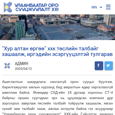
☰
"хур алтан өргөө" ххк төслийн талбайг
хашаалж, иргэдийн эсэргүүцэлтэй тулгарав
АДМИН
2025/04/12
Ашиглалтын шаардлага хангахгүй орон сууцыг буулгаж,
барилгажуулах ажлын хүрээнд бид амралтын өдөр харгалзахгүй
ажиллаж байна. Өнөөдөр СХД-ийн 18 дугаар хорооны СТ-4
байрны оршин суугчдаас эрх нь цуцлагдсан компани дур
зоргоороо авирлаж төслийн талбайг тойруулж хашаалж, явган
хүний зам талбайг хааж, ажлаа эхлүүлж байна гэх асуудлаар
"Улаанбаатар орон сууцжуулалт" ХХК-ийн Гүйцэтгэх захирал