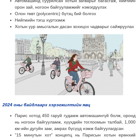
Автомашинд суурилсан хотын загварыг багасгаж, нийтийн
орон зай, ногоон байгууламжийг нэмэгдүүлэх
Олон төвт (polycentric) бүтэц бий болгох
Нийгмийн тэгш хүртээмж
Хотын уур амьсгалын дасан зохицох чадварыг сайжруулах
2024 оны байдлаарх хэрэгжилтийн явц
Парис хотод 450 гаруй гудамж автомашингүй болж, оронд
нь ногоон байгууламж, хүүхдийн тоглоомын талбай, 1,000
км-ийн дугуйн зам, амрах бүсүүд нэмж байгуулагдсан
“15 минутын хот” концепц нь Парисын хотын ерөнхий