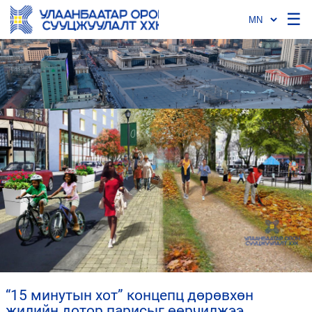
☰
“15 минутын хот” концепц дөрөвхөн
жилийн дотор парисыг өөрчилжээ