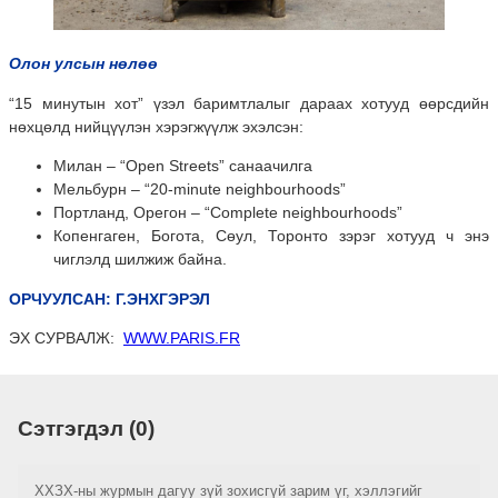
Олон улсын нөлөө
“15 минутын хот” үзэл баримтлалыг дараах хотууд өөрсдийн
нөхцөлд нийцүүлэн хэрэгжүүлж эхэлсэн:
Милан – “Open Streets” санаачилга
Мельбурн – “20-minute neighbourhoods”
Портланд, Орегон – “Complete neighbourhoods”
Копенгаген, Богота, Сөул, Торонто зэрэг хотууд ч энэ
чиглэлд шилжиж байна.
ОРЧУУЛСАН: Г.ЭНХГЭРЭЛ
ЭХ СУРВАЛЖ:
WWW.PARIS.FR
Сэтгэгдэл (0)
ХХЗХ-ны журмын дагуу зүй зохисгүй зарим үг, хэллэгийг