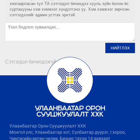
хязгаарласан тул ТА сэтгэгдэл бичихдээ хууль зүйн болон ёс
суртахууны хэм хэмжээг хүндэтгэнэ үү. Хэм хэмжээг зөрчсөн
сэтгэгдэлийг админ устгах эрхтэй.
НИЙТЛЭХ
Сэтгэгдэл бичигдээгүй байна
Улаанбаатар Орон Сууцжуулалт ХХК
Монгол улс, Улаанбаатар хот, Сүхбаатар дүүрэг, I хороо,
Чингисийн өргөн чөлөө, Бизнес тауэр 14 давхарт