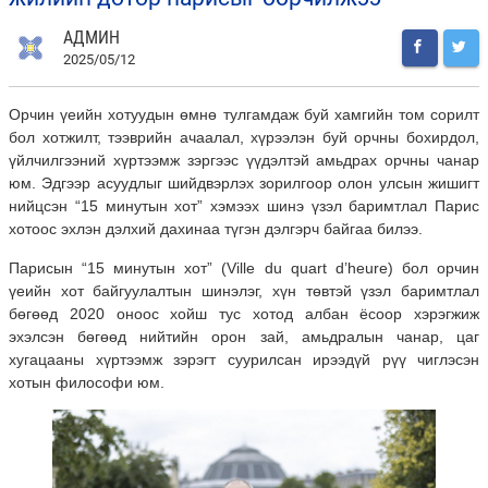
АДМИН
2025/05/12
Орчин үеийн хотуудын өмнө тулгамдаж буй хамгийн том сорилт
бол хотжилт, тээврийн ачаалал, хүрээлэн буй орчны бохирдол,
үйлчилгээний хүртээмж зэргээс үүдэлтэй амьдрах орчны чанар
юм. Эдгээр асуудлыг шийдвэрлэх зорилгоор олон улсын жишигт
нийцсэн “15 минутын хот” хэмээх шинэ үзэл баримтлал Парис
хотоос эхлэн дэлхий дахинаа түгэн дэлгэрч байгаа билээ.
Парисын “15 минутын хот” (Ville du quart d’heure) бол орчин
үеийн хот байгуулалтын шинэлэг, хүн төвтэй үзэл баримтлал
бөгөөд 2020 оноос хойш тус хотод албан ёсоор хэрэгжиж
эхэлсэн бөгөөд нийтийн орон зай, амьдралын чанар, цаг
хугацааны хүртээмж зэрэгт суурилсан ирээдүй рүү чиглэсэн
хотын философи юм.