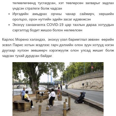
төлөвлөгөөнд тусгагдсан, хэт төвлөрсөн загварыг задлах
үндсэн стратеги болж чадсан
Иргэдийн амьдрах орчны чанар сайжирч, хөршийн
оролцоо, орон нутгийн эдийн засаг идэвхжсэн
Энэхүү санаачилга COVID-19 цар тахлын дараа хотуудын
сэргэлтэд бодит жишээ болон нөлөөлсөн
Карлос Морено хэлэхдээ, энэхүү үзэл баримтлал зөвхөн өөрийн
эсвэл Парис хотын мэдлээс гарч дэлхийн олон зуун хотууд нэгэн
дуугаар хүлээн зөвшөөрч хэрэгжүүлж олон улсад жишиг болж
чадсан тухай дурдсан байдаг.