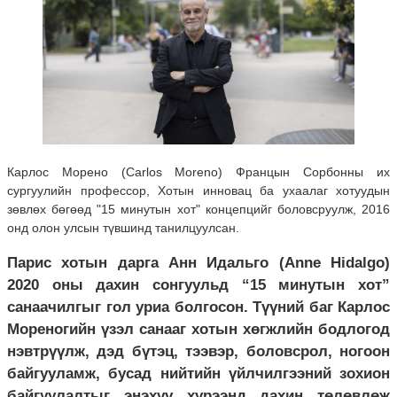
Карлос Морено (Carlos Moreno) Францын Сорбонны их
сургуулийн профессор, Хотын инновац ба ухаалаг хотуудын
зөвлөх бөгөөд "15 минутын хот" концепцийг боловсруулж, 2016
онд олон улсын түвшинд танилцуулсан.
Парис хотын дарга Анн Идальго (Anne Hidalgo)
2020 оны дахин сонгуульд “15 минутын хот”
санаачилгыг гол уриа болгосон. Түүний баг Карлос
Мореногийн үзэл санааг хотын хөгжлийн бодлогод
нэвтрүүлж, дэд бүтэц, тээвэр, боловсрол, ногоон
байгууламж, бусад нийтийн үйлчилгээний зохион
байгуулалтыг энэхүү хүрээнд дахин төлөвлөж