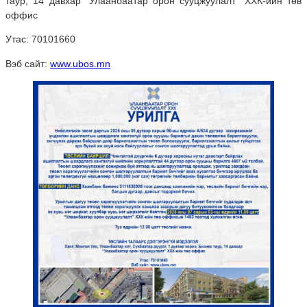
таур, 14 давхар “Улаанбаатар орон сууцжуулалт” ХХК-ийн төв
оффис
Утас: 70101660
Вэб сайт:
www.ubos.mn