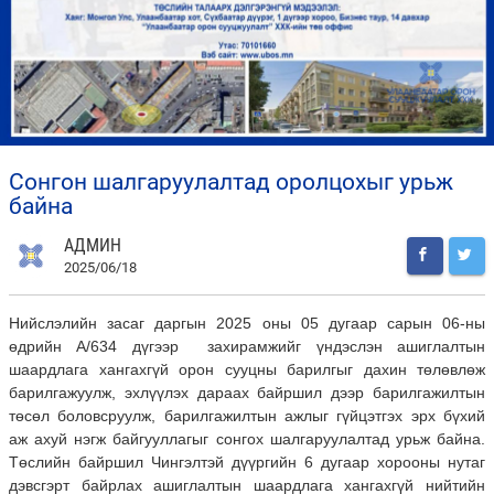
сонгон шалгаруулалтад оролцохыг урьж
байна
АДМИН
2025/06/18
Нийслэлийн засаг даргын 2025 оны 05 дугаар сарын 06-ны
өдрийн А/634 дүгээр захирамжийг үндэслэн ашиглалтын
шаардлага хангахгүй орон сууцны барилгыг дахин төлөвлөж
барилгажуулж, эхлүүлэх дараах байршил дээр барилгажилтын
төсөл боловсруулж, барилгажилтын ажлыг гүйцэтгэх эрх бүхий
аж ахуй нэгж байгууллагыг сонгох шалгаруулалтад урьж байна.
Төслийн байршил Чингэлтэй дүүргийн 6 дугаар хорооны нутаг
дэвсгэрт байрлах ашиглалтын шаардлага хангахгүй нийтийн