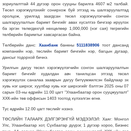
зориулалттай 44 дүгээр орон сууцны барилга 4607 м2 талбай.
Төсөл хэрэгжүүлэхийг сонирхож буй этгээд нь шалгаруулалтад
оролцож, урилгад заагдсан төсөл хэрэгжүүлэгчийн сонгон
шалгаруулалтын баримт бичгийг авах хүсэлтээ бичгээр ирүүлэх
ба эргэн төлөгдөхгүй нөхцөлөөр 1,000,000 (нэг сая) төгрөгийн
төлбөрийн баримтыг хавсаргасан байна.
Төлбөрийн данс:
Хаанбанк
банкны
5111838906
тоот дансанд
компанийн нэр, төслийн баримт бичгийн нэр, багцын дугаар,
дансыг тодорхой бичнэ.
Урилгын дагуу төсөл хэрэгжүүлэгчийн сонгон шалгаруулалтын
баримт бичгийг худалдан авч танилцсан этгээд төсөл
хэрэгжүүлэх саналаа зааврын дагуу битүүмжилсэн байдлаар эх
хувь нэг ширхэг, хуулбар хувь нэг ширхэгийг бэлтгэн 2025 оны 07
сарын 03-ны өдрийн 11.00 цагт “Улаанбаатар орон сууцжуулалт”
ХХК-ийн төв оффисын 1403 тоотод хүлээлгэн өгнө.
Тус өдрийн 12.00 цагт төслийг нээнэ.
ТӨСЛИЙН ТАЛААРХ ДЭЛГЭРЭНГҮЙ МЭДЭЭЛЭЛ: Хаяг: Монгол
Улс, Улаанбаатар хот, Сүхбаатар дүүрэг, 1 дүгээр хороо, Бизнес