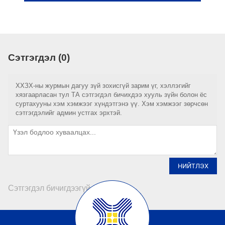
Сэтгэгдэл (0)
ХХЗХ-ны журмын дагуу зүй зохисгүй зарим үг, хэллэгийг
хязгаарласан тул ТА сэтгэгдэл бичихдээ хууль зүйн болон ёс
суртахууны хэм хэмжээг хүндэтгэнэ үү. Хэм хэмжээг зөрчсөн
сэтгэгдэлийг админ устгах эрхтэй.
НИЙТЛЭХ
Сэтгэгдэл бичигдээгүй байна