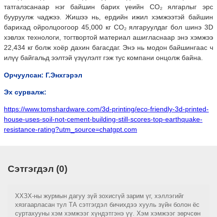
татгалзсанаар нэг байшин барих үеийн CO₂ ялгарлыг эрс
бууруулж чаджээ. Жишээ нь, ердийн ижил хэмжээтэй байшин
барихад ойролцоогоор 45,000 кг CO₂ ялгаруулдаг бол шинэ 3D
хэвлэх технологи, тогтвортой материал ашигласнаар энэ хэмжээ
22,434 кг болж хоёр дахин багасдаг. Энэ нь модон байшингаас ч
илүү байгальд ээлтэй үзүүлэлт гэж тус компани онцолж байна.
Орчуулсан: Г.Энхгэрэл
Эх сурвалж:
https://www.tomshardware.com/3d-printing/eco-friendly-3d-printed-
house-uses-soil-not-cement-building-still-scores-top-earthquake-
resistance-rating?utm_source=chatgpt.com
Сэтгэгдэл (0)
ХХЗХ-ны журмын дагуу зүй зохисгүй зарим үг, хэллэгийг
хязгаарласан тул ТА сэтгэгдэл бичихдээ хууль зүйн болон ёс
суртахууны хэм хэмжээг хүндэтгэнэ үү. Хэм хэмжээг зөрчсөн