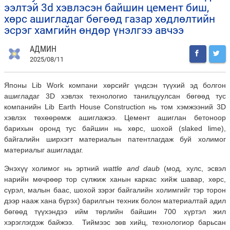
ээлтэй 3d хэвлэсэн байшин цемент биш,
хөрс ашигладаг бөгөөд газар хөдлөлтийн
эсрэг хамгийн өндөр үнэлгээ авчээ
АДМИН
2025/08/11
Японы Lib Work компани хөрсийг үндсэн түүхий эд болгон
ашигладаг 3D хэвлэх технологио танилцуулсан бөгөөд тус
компанийн Lib Earth House Construction нь том хэмжээний 3D
хэвлэх төхөөрөмж ашиглажээ. Цемент ашиглан бетоноор
барихын оронд тус байшин нь хөрс, шохой (slaked lime),
байгалийн ширхэгт материалын патентлагдаж буй холимог
материалыг ашигладаг.
Энэхүү холимог нь эртний
wattle and daub
(мод, хулс, эсвэл
нарийн мөчрөөр тор сүлжиж ханын каркас хийж шавар, хөрс,
сүрэл, малын баас, шохой зэрэг байгалийн холимгийг тэр торон
дээр нааж хана бүрэх) барилгын техник болон материалтай адил
бөгөөд түүхэндээ ийм төрлийн байшин 700 хүртэл жил
хэрэглэгдэж байжээ. Тиймээс зөв хийц, технологиор барьсан