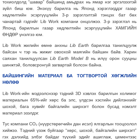
тохиолдолд “шавар” байшинд амьдрах нь ямар нэг эргэлзээтэй
зүйл биш юм. Энэхүү барилга нь Японд хэрэглэгддэг газар
хөдлөлтийн эсэргүүцлийн 3-р зэрэглэлтэй тэнцэх бат бөх
чанартай гэдгийг Lib Work компани онцолжээ. 3-р зэрэглэл нь
Японд барилгын газар хөдлөлтийн эсэргүүцлийн ХАМГИЙН
ӨНДӨР үнэлгээ юм.
Lib Work жилийн өмнө анхны
Lib Earth
барилгаа танилцуулж
байсан ч тэр нь жижиг овоохой маягийн байшин байв. Харин
саяхан танилцуулсан
Lib Earth Model B
нь илүү орон сууцны
шинжтэй, боловсронгуй загвартай болсон байна.
БАЙШИНГИЙН МАТЕРИАЛ БА ТОГТВОРТОЙ ХӨГЖЛИЙН
НӨЛӨӨ
Lib Work-ийн мэдээлснээр тэдний 3D хэвлэх барилгын холимог
материалын 65%-ийг хөрс ба элс, үлдсэн хэсгийн дийлэнхийг
шохой, бага хувийг байгалийн ширхэгт болон бусад нэмэлт
материал эзэлдэг.
Тус компани CO₂ (нүүрстөрөгчийн дан исэл) ялгарлын тооцоолол
хийжээ. Тэдний үзэж буйгаар “хөрс, шохой, байгалийн ширхэгт”
гэх дэлхийд элбэг байдаг түүхий эдийг ашиглаж, цементээс