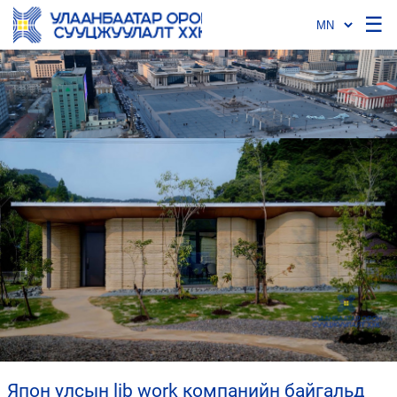
☰
япон улсын lib work компанийн байгальд