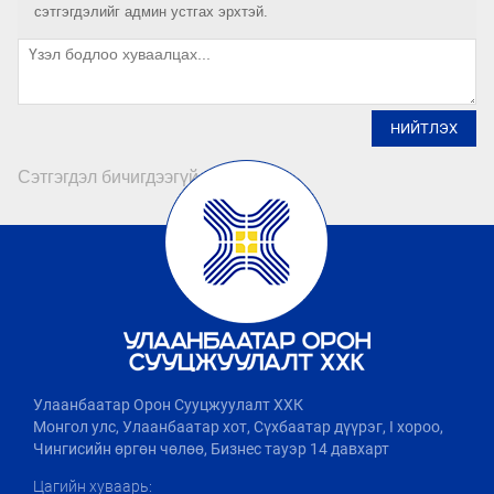
сэтгэгдэлийг админ устгах эрхтэй.
НИЙТЛЭХ
Сэтгэгдэл бичигдээгүй байна
Улаанбаатар Орон Сууцжуулалт ХХК
Монгол улс, Улаанбаатар хот, Сүхбаатар дүүрэг, I хороо,
Чингисийн өргөн чөлөө, Бизнес тауэр 14 давхарт
Цагийн хуваарь: