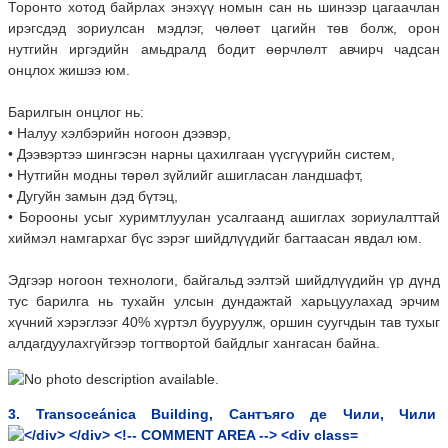
Торонто хотод байрлах энэхүү номын сан нь шинээр цагаачлан
ирэгсдэд зориулсан мэдлэг, чөлөөт цагийн төв болж, орон
нутгийн иргэдийн амьдралд бодит өөрчлөлт авчирч чадсан
онцлох жишээ юм.
Барилгын онцлог нь:
• Налуу хэлбэрийн ногоон дээвэр,
• Дээвэртээ шингэсэн нарны цахилгаан үүсгүүрийн систем,
• Нутгийн модны төрөл зүйлийг ашигласан ландшафт,
• Дугуйн замын дэд бүтэц,
• Борооны усыг хуримтлуулан усалгаанд ашиглах зориулалттай
хиймэл намгархаг бүс зэрэг шийдлүүдийг багтаасан явдал юм.
Эдгээр ногоон технологи, байгальд ээлтэй шийдлүүдийн үр дүнд
тус барилга нь тухайн улсын дундажтай харьцуулахад эрчим
хүчний хэрэглээг 40% хүртэл бууруулж, оршин суугчдын тав тухыг
алдагдуулахгүйгээр тогтвортой байдлыг хангасан байна.
3. Transoceánica Building, Сантъяго де Чили, Чили