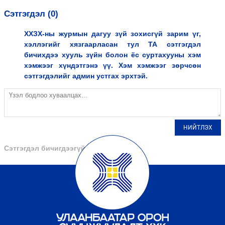
Сэтгэгдэл (0)
ХХЗХ-ны журмын дагуу зүй зохисгүй зарим үг,
хэллэгийг хязгаарласан тул ТА сэтгэгдэл
бичихдээ хууль зүйн болон ёс суртахууны хэм
хэмжээг хүндэтгэнэ үү. Хэм хэмжээг зөрчсөн
сэтгэгдэлийг админ устгах эрхтэй.
НИЙТЛЭХ
Сэтгэгдэл бичигдээгүй байна