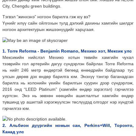
City, Chengdu green buildings.
Тэгвэл “жинхэнэ” ногоон барилга гэж юу вэ?
Үүнийг илүү сайн ойлгохын тулд дэлхий дахины хамгийн шилдэг
ногоон архитектурын жишээнүүдийг харцгаая.
1. Torre Reforma - Benjamín Romano, Мехико хот, Мексик улс
Мексикийн нийслэл Мехико хотын төвийн хамгийн чухал
тээврийн гол артерийн дагуу сүндэрлэн байрлах Torre Reforma
нь нийт 246 метр өндөртэй бөгөөд өнөөдрийн байдлаар тус
улсын дөрөв дэх өндөр барилга юм. Энэхүү тэнгэр баганадсан
барилга нь колонийн үеийн барилгын суурин дээр сүндэрлэж,
2016 онд “LEED Platinum” (хамгийн өндөр зэрэглэл) гэрчилгээ
хүртсэн. Энэ нь зөвхөн нөөцийн ашиглалтыг хамгийн өндөр
түвшинд үр ашигтай хэрэгжүүлсэн төслүүдэд олгодог нэр хүндтэй
гэрчилгээ юм.
2. Альбион дүүргийн номын сан, Perkins+Will, Торонто,
Канад улс