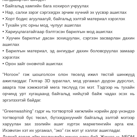
• Байгальд хамгийн бага хохирол учруулах
• Нар, салхи зэрэг сэргээгдэх эрчим хүчний эх үүсвэр ашиглах
• Хорт бодис агуулаагүй, байгальд ээлтэй материал хэрэглэх
• Тухайн улс орны мод, чулууг ашиглах
• Хариуцлагатайгаар бэлтгэсэн барилгын мод ашиглах
• Хуучин барилгыг дасан зохицуулан, сэргээн засварлан дахин
ашиглах
• Барилгын материал, эд ангиудыг дахин боловсруулах замаар
хэрэглэх
• Орон зайг оновчтой ашиглах
“Ногоон” гэж шошголсон олон төсөлд ижил төстэй шинжүүд
ажиглагддаг. Гялгар 3D зураглал, мод ургамал дүүрэн дүрслэл,
аварга том хэмжээтэй мега төслүүд гэх мэт. Тэдгээр нь тухайн
орчинд урт хугацаанд байгальд нийцтэй байж чадах эсэх нь
эргэлзээтэй байдаг.
“Greenwashing” гэдэг нь тогтвортой хөгжлийн нэрийн дор үнэндээ
тогтвортой бус төсөл, бүтээгдэхүүнийг байгальд ээлтэй мэтээр
харуулан зах зээлийн ашиг хүртэх маркетингийн арга юм.
Ихэвчлэн хэт их ургамал, “эко” гэх мэт үг хэллэг ашигладаг.
Дэлхий даяар ийм төслүүдийн жишээ олон бий. Жишээ нь NEOM