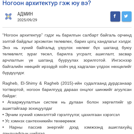
ногоон архитектур гэж юу вэ?
АДМИН
2025/09/29
“Ногоон архитектур” гэдэг нь барилгын салбарт байгаль орчинд
ээлтэй байдлыг эрхэмлэн төлөвлөх, барих цогц хандлагыг хэлдэг.
Энэ нь хүний
байгальд үзүүлэх нөлөөг бүх шатанд буюу
төлөвлөлт, зураг төсөл, барилга угсралт, ашиглалт, засвар
арчлалтын үе шатанд бууруулах зорилготой. Ингэснээр
байгалийн нөөцийг ирээдүй хойч үед хадгалан үлдээх нөхцөлийг
бүрдүүлдэг.
Ragheb, El-Shimy & Ragheb (2015)-ийн судалгаанд дурдсанаар
тогтвортой, ногоон барилгууд дараах онцлог шинжийг агуулсан
байдаг:
• Агааржуулалтын систем нь дулаан болон хөргөлтийг үр
ашигтайгаар зохицуулдаг
• Эрчим хүчний хэмнэлттэй гэрэлтүүлэг, цахилгаан хэрэгсэл
• Ус хэмнэх сантехникийн төхөөрөмж
• Нарны пассив энергийг дээд хэмжээнд ашиглахуйц
ландшафтын шийдэл