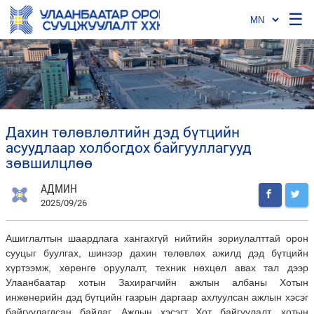
☰
дахин төлөвлөлтийн дэд бүтцийн
асуудлаар холбогдох байгууллагууд
зөвшилцлөө
АДМИН
2025/09/26
Ашиглалтын шаардлага хангахгүй нийтийн зориулалттай орон
сууцыг буулгах, шинээр дахин төлөвлөх ажилд дэд бүтцийн
хүртээмж, хөрөнгө оруулалт, техник нөхцөл авах тал дээр
Улаанбаатар хотын Захирагчийн ажлын албаны Хотын
инженерийн дэд бүтцийн газрын даргаар ахлуулсан ажлын хэсэг
байгуулагдсан байдаг. Ажлын хэсэгт Хот байгуулалт, хотын