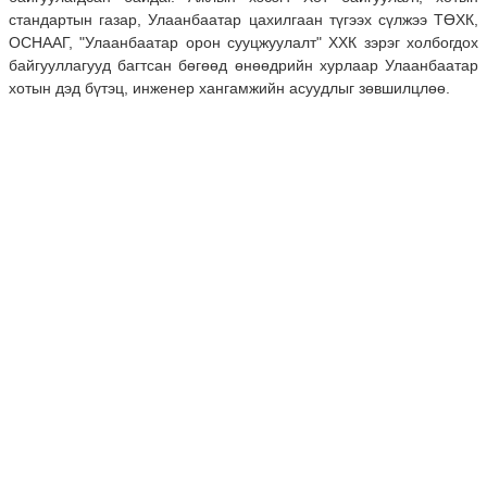
стандартын газар, Улаанбаатар цахилгаан түгээх сүлжээ ТӨХК,
ОСНААГ, "Улаанбаатар орон сууцжуулалт" ХХК зэрэг холбогдох
байгууллагууд багтсан бөгөөд өнөөдрийн хурлаар Улаанбаатар
хотын дэд бүтэц, инженер хангамжийн асуудлыг зөвшилцлөө.