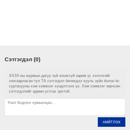
Сэтгэгдэл (0)
ХХЗХ-ны журмын дагуу зүй зохисгүй зарим үг, хэллэгийг
хязгаарласан тул ТА сэтгэгдэл бичихдээ хууль зүйн болон ёс
суртахууны хэм хэмжээг хүндэтгэнэ үү. Хэм хэмжээг зөрчсөн
сэтгэгдэлийг админ устгах эрхтэй.
НИЙТЛЭХ