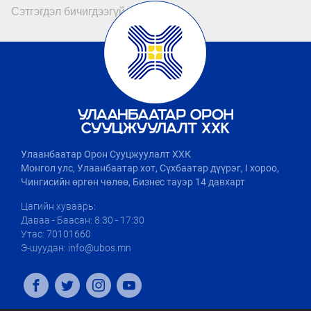
Сэтгэгдэл бичигдээгүй байна
Улаанбаатар Орон Сууцжуулалт ХХК
Монгол улс, Улаанбаатар хот, Сүхбаатар дүүрэг, I хороо,
Чингисийн өргөн чөлөө, Бизнес тауэр 14 давхарт
Цагийн хуваарь:
Даваа - Баасан: 8:30 - 17:30
Утас: 70101660
Э-шуудан: info@ubos.mn