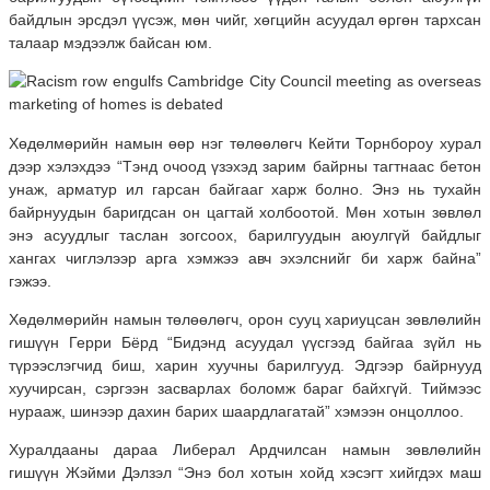
байдлын эрсдэл үүсэж, мөн чийг, хөгцийн асуудал өргөн тархсан
талаар мэдээлж байсан юм.
Хөдөлмөрийн намын өөр нэг төлөөлөгч Кейти Торнбороу хурал
дээр хэлэхдээ “Тэнд очоод үзэхэд зарим байрны тагтнаас бетон
унаж, арматур ил гарсан байгааг харж болно. Энэ нь тухайн
байрнуудын баригдсан он цагтай холбоотой. Мөн хотын зөвлөл
энэ асуудлыг таслан зогсоох, барилгуудын аюулгүй байдлыг
хангах чиглэлээр арга хэмжээ авч эхэлснийг би харж байна”
гэжээ.
Хөдөлмөрийн намын төлөөлөгч, орон сууц хариуцсан зөвлөлийн
гишүүн Герри Бёрд “Бидэнд асуудал үүсгээд байгаа зүйл нь
түрээслэгчид биш, харин хуучны барилгууд. Эдгээр байрнууд
хуучирсан, сэргээн засварлах боломж бараг байхгүй. Тиймээс
нурааж, шинээр дахин барих шаардлагатай” хэмээн онцоллоо.
Хуралдааны дараа Либерал Ардчилсан намын зөвлөлийн
гишүүн Жэйми Дэлзэл “Энэ бол хотын хойд хэсэгт хийгдэх маш