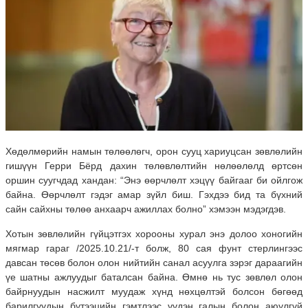
Хөдөлмөрийн намын төлөөлөгч, орон сууц хариуцсан зөвлөлийн
гишүүн Герри Бёрд дахин төлөвлөлтийн нөлөөлөлд өртсөн
оршин суугчдад хандан: “Энэ өөрчлөлт хэцүү байгааг би ойлгож
байна. Өөрчлөлт гэдэг амар зүйл биш. Гэхдээ бид та бүхний
сайн сайхны төлөө анхаарч ажиллах болно” хэмээн мэдэгдэв.
Хотын зөвлөлийн гүйцэтгэх хорооны хурал энэ долоо хоногийн
мягмар гараг /2025.10.21/-т болж, 80 сая фунт стерлингээс
давсан төсөв болон олон нийтийн санал асуулга зэрэг дараагийн
үе шатны ажлуудыг баталсан байна. Өмнө нь тус зөвлөл олон
байрнуудын насжилт муудаж хүнд нөхцөлтэй болсон бөгөөд
барилгуудын бүтээцийн гэмтлээс үүдэн галын болон аюулгүй