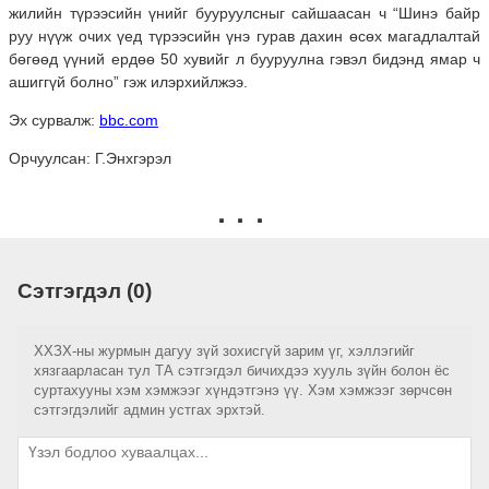
жилийн түрээсийн үнийг бууруулсныг сайшаасан ч “Шинэ байр
руу нүүж очих үед түрээсийн үнэ гурав дахин өсөх магадлалтай
бөгөөд үүний ердөө 50 хувийг л бууруулна гэвэл бидэнд ямар ч
ашиггүй болно” гэж илэрхийлжээ.
Эх сурвалж:
bbc.com
Орчуулсан: Г.Энхгэрэл
Сэтгэгдэл (0)
ХХЗХ-ны журмын дагуу зүй зохисгүй зарим үг, хэллэгийг
хязгаарласан тул ТА сэтгэгдэл бичихдээ хууль зүйн болон ёс
суртахууны хэм хэмжээг хүндэтгэнэ үү. Хэм хэмжээг зөрчсөн
сэтгэгдэлийг админ устгах эрхтэй.