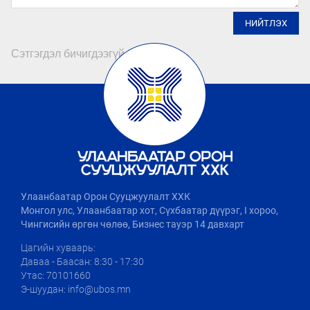
НИЙТЛЭХ
Сэтгэгдэл бичигдээгүй байна
Улаанбаатар Орон Сууцжуулалт ХХК
Монгол улс, Улаанбаатар хот, Сүхбаатар дүүрэг, I хороо,
Чингисийн өргөн чөлөө, Бизнес тауэр 14 давхарт
Цагийн хуваарь:
Даваа - Баасан: 8:30 - 17:30
Утас: 70101660
Э-шуудан: info@ubos.mn