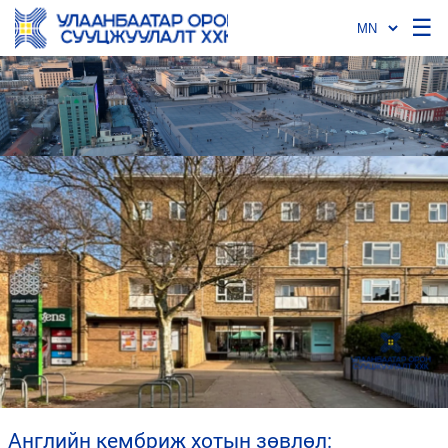
☰
английн кембриж хотын зөвлөл: