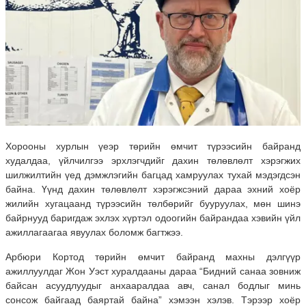
Хорооны хурлын үеэр төрийн өмчит түрээсийн байранд
худалдаа, үйлчилгээ эрхлэгчдийг дахин төлөвлөлт хэрэгжих
шилжилтийн үед дэмжлэгийн багцад хамруулах тухай мэдэгдсэн
байна. Үүнд дахин төлөвлөлт хэрэгжсэний дараа эхний хоёр
жилийн хугацаанд түрээсийн төлбөрийг бууруулах, мөн шинэ
байрнууд баригдаж эхлэх хүртэл одоогийн байрандаа хэвийн үйл
ажиллагаагаа явуулах боломж багтжээ.
Арбюри Кортод төрийн өмчит байранд махны дэлгүүр
ажиллуулдаг Жон Уэст хуралдааны дараа “Бидний санаа зовниж
байсан асуудлуудыг анхааралдаа авч, санал бодлыг минь
сонсож байгаад баяртай байна” хэмээн хэлэв. Тэрээр хоёр