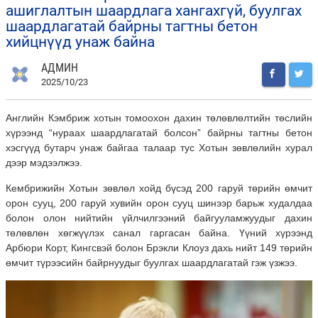
ашиглалтын шаардлага хангахгүй, буулгах
шаардлагатай байрны тагтны бетон
хийцнүүд унаж байна
АДМИН
2025/10/23
Английн Кэмбриж хотын томоохон дахин төлөвлөлтийн төслийн
хүрээнд “нураах шаардлагатай болсон” байрны тагтны бетон
хэсгүүд бутарч унаж байгаа талаар тус Хотын зөвлөлийн хурал
дээр мэдээлжээ.
Кембрижийн Хотын зөвлөл хойд бүсэд 200 гаруй төрийн өмчит
орон сууц, 200 гаруй хувийн орон сууц шинээр барьж худалдаа
болон олон нийтийн үйлчилгээний байгууламжуудыг дахин
төлөвлөн хөгжүүлэх санал гаргасан байна. Үүний хүрээнд
Арбюри Корт, Кингсвэй болон Брэкли Клоуз дахь нийт 149 төрийн
өмчит түрээсийн байрнуудыг буулгах шаардлагатай гэж үзжээ.