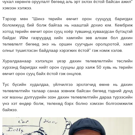
чухал хөрөнгө оруулалт бөгөөд аль эрт эхлэх ёстой байсан ажил”
хэмээн хэлжээ.
Тэрээр мөн “Шинэ төрийн өмчит орон сууцууд баригдах
боломжууд бий болж байгаа нь нааштай дохио юм. Кембриж
хотод төрийн өмчит орон сууц хоёр түвшинд хуваагдсан бүтэцтэй
байдаг. Ийм газруудад хийх хамгийн зөв алхам бол дахин
төлөвлөлт бөгөөд энэ нь оршин суугчдын оролцоотой, хамт
олныг түшиглэсэн байдлаар хэрэгжих ёстой” гэж нэмж хэлэв.
Хуралдаанаар хэлэлцэх үеэр дахин төлөвлөлтийн төслийн
хүрээнд баригдах нийт орон сууцны дор хаяж 50 хувь нь төрийн
өмчит орон сууц байх ёстой гэж онцлов.
Тус бүсийн худалдаа, үйлчилгээ эрхлэгчид өмнө нь дахин
төлөвлөлтийн талаар санаа зовниж байсан бөгөөд тэдний дунд
нэг махны дэлгүүрийн эзэн дахин төлөвлөлтийн дараа түрээсийн
үнэ хэт өндөр болж, төлөхөд бэрх болно хэмээн болгоомжилж
байжээ.