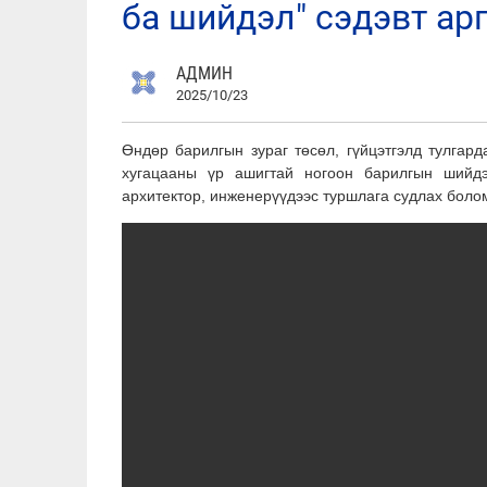
ба шийдэл" сэдэвт ар
АДМИН
2025/10/23
Өндөр барилгын зураг төсөл, гүйцэтгэлд тулгард
хугацааны үр ашигтай ногоон барилгын шийдэ
архитектор, инженерүүдээс туршлага судлах боло