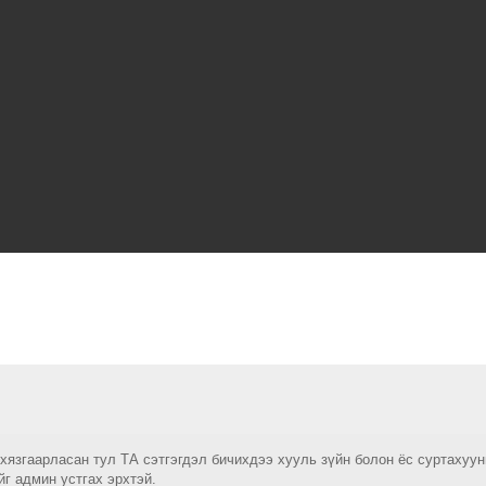
 хязгаарласан тул ТА сэтгэгдэл бичихдээ хууль зүйн болон ёс суртахуу
йг админ устгах эрхтэй.