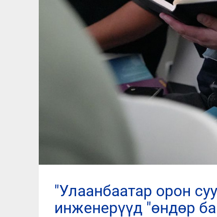
"улаанбаатар орон сууцжуулалт" ххк-ийн архитектор,
инженерүүд "өндөр б