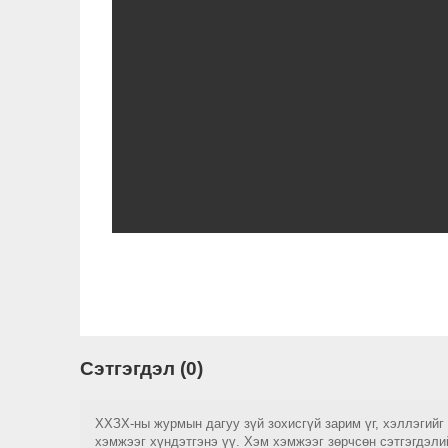
Сэтгэгдэл (0)
ХХЗХ-ны журмын дагуу зүй зохисгүй зарим үг, хэллэгийг
хэмжээг хүндэтгэнэ үү. Хэм хэмжээг зөрчсөн сэтгэгдэли