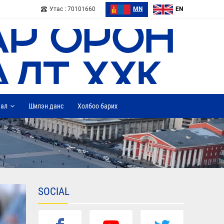
Утас : 70101660
MN
EN
дал
Шилэн данс
Холбоо барих
SOCIAL