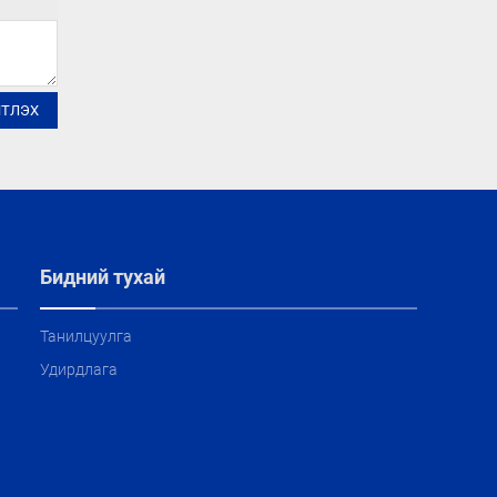
ЙТЛЭХ
Бидний тухай
Танилцуулга
Удирдлага