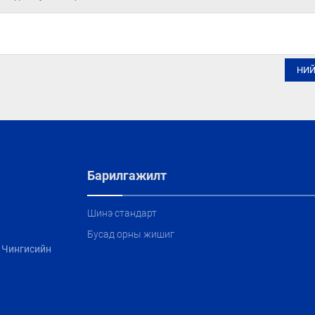
НИ
Барилгажилт
Шинэ стандарт
Бусад орны жишиг
, Чингисийн