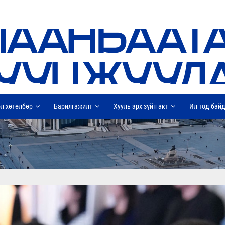
л хөтөлбөр
Барилгажилт
Хууль эрх зүйн акт
Ил тод бай