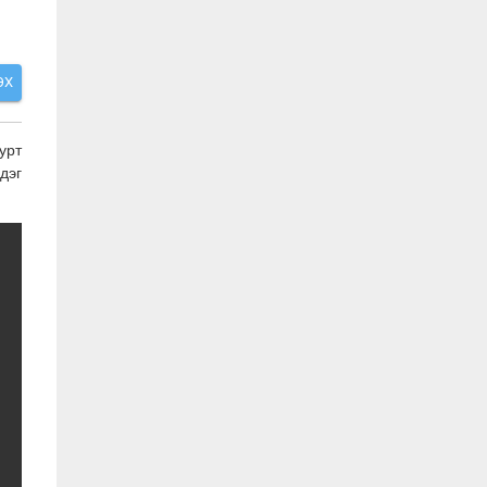
ЭХ
урт
дэг