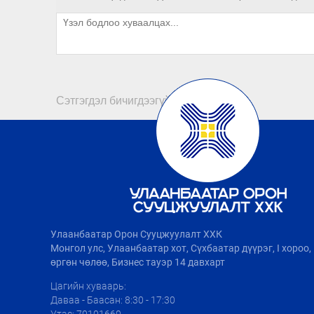
Сэтгэгдэл бичигдээгүй байна
Улаанбаатар Орон Сууцжуулалт ХХК
Монгол улс, Улаанбаатар хот, Сүхбаатар дүүрэг, I хороо
өргөн чөлөө, Бизнес тауэр 14 давхарт
Цагийн хуваарь:
Даваа - Баасан: 8:30 - 17:30