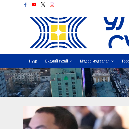
Нүүр
Бидний тухай
Мэдээ мэдээлэл
Төсө