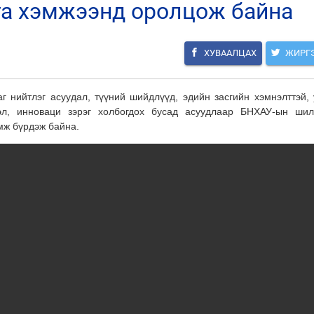
га хэмжээнд оролцож байна
ХУВААЛЦАХ
ЖИРГ
аг нийтлэг асуудал, түүний шийдлүүд, эдийн засгийн хэмнэлттэй, 
л, инноваци зэрэг холбогдох бусад асуудлаар БНХАУ-ын шил
мж бүрдэж байна.