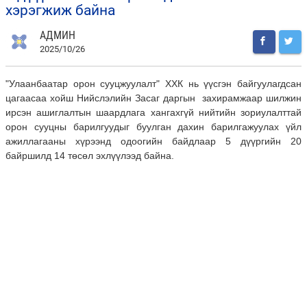
хэрэгжиж байна
АДМИН
2025/10/26
"Улаанбаатар орон сууцжуулалт" ХХК нь үүсгэн байгуулагдсан
цагаасаа хойш Нийслэлийн Засаг даргын захирамжаар шилжин
ирсэн ашиглалтын шаардлага хангахгүй нийтийн зориулалттай
орон сууцны барилгуудыг буулган дахин барилгажуулах үйл
ажиллагааны хүрээнд одоогийн байдлаар 5 дүүргийн 20
байршилд 14 төсөл эхлүүлээд байна.