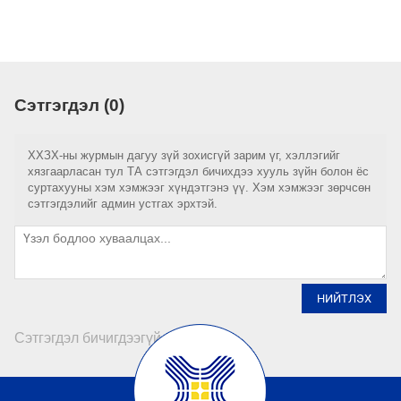
Сэтгэгдэл (0)
ХХЗХ-ны журмын дагуу зүй зохисгүй зарим үг, хэллэгийг
хязгаарласан тул ТА сэтгэгдэл бичихдээ хууль зүйн болон ёс
суртахууны хэм хэмжээг хүндэтгэнэ үү. Хэм хэмжээг зөрчсөн
сэтгэгдэлийг админ устгах эрхтэй.
НИЙТЛЭХ
Сэтгэгдэл бичигдээгүй байна