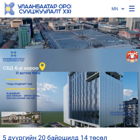
☰
5 дүүргийн 20 байршилд 14 төсөл