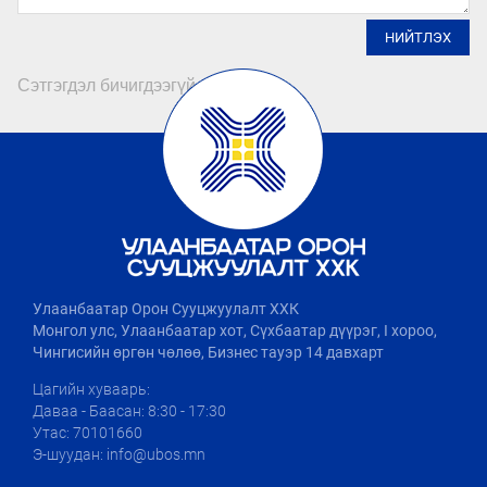
НИЙТЛЭХ
Сэтгэгдэл бичигдээгүй байна
Улаанбаатар Орон Сууцжуулалт ХХК
Монгол улс, Улаанбаатар хот, Сүхбаатар дүүрэг, I хороо,
Чингисийн өргөн чөлөө, Бизнес тауэр 14 давхарт
Цагийн хуваарь:
Даваа - Баасан: 8:30 - 17:30
Утас: 70101660
Э-шуудан: info@ubos.mn