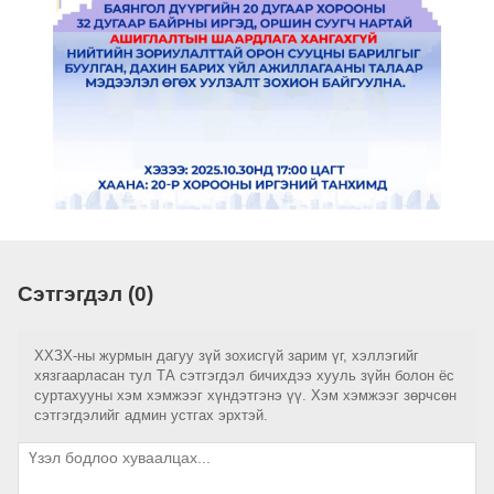
Сэтгэгдэл (0)
ХХЗХ-ны журмын дагуу зүй зохисгүй зарим үг, хэллэгийг
хязгаарласан тул ТА сэтгэгдэл бичихдээ хууль зүйн болон ёс
суртахууны хэм хэмжээг хүндэтгэнэ үү. Хэм хэмжээг зөрчсөн
сэтгэгдэлийг админ устгах эрхтэй.