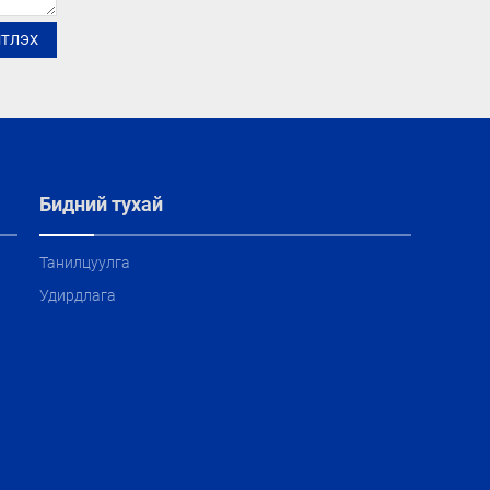
ЙТЛЭХ
Бидний тухай
Танилцуулга
Удирдлага