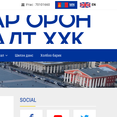
Утас : 70101660
MN
EN
дал
Шилэн данс
Холбоо барих
SOCIAL