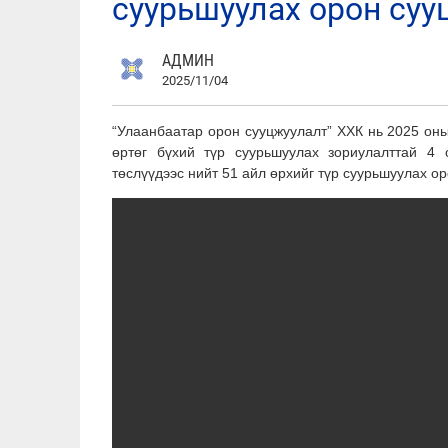
суурьшуулах орон суу
АДМИН
2025/11/04
“Улаанбаатар орон сууцжуулалт” ХХК нь 2025 оны
өртөг бүхий түр суурьшуулах зориулалттай 4 
төслүүдээс нийт 51 айл өрхийг түр суурьшуулах о