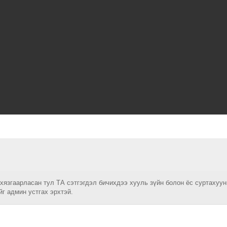
 хязгаарласан тул ТА сэтгэгдэл бичихдээ хууль зүйн болон ёс суртахуу
йг админ устгах эрхтэй.