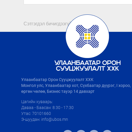
Сэтгэгдэл бичигдээгүй байна
Улаанбаатар Орон Сууцжуулалт ХХК
Монгол улс, Улаанбаатар хот, Сүхбаатар дүүрэг, I хороо
өргөн чөлөө, Бизнес тауэр 14 давхарт
Цагийн хуваарь:
Даваа - Баасан: 8:30 - 17:30
Утас: 70101660
Э-шуудан: info@ubos.mn