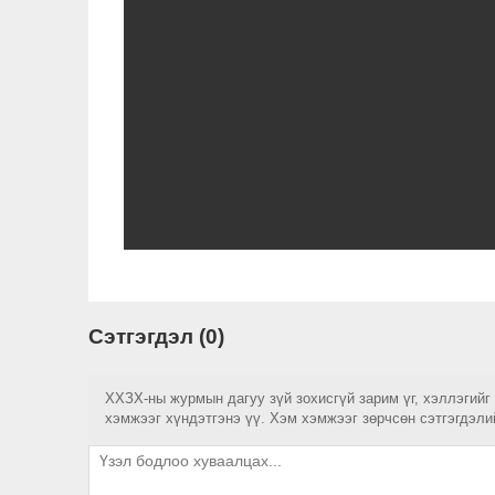
Сэтгэгдэл (0)
ХХЗХ-ны журмын дагуу зүй зохисгүй зарим үг, хэллэгийг
хэмжээг хүндэтгэнэ үү. Хэм хэмжээг зөрчсөн сэтгэгдэли