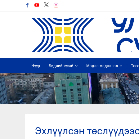
Нүүр
Бидний тухай
Мэдээ мэдээлэл
Төсө
эхлүүлсэн төслүүдээс нийт 51 айл өрхийг түр