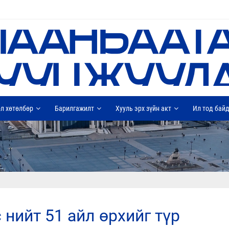
л хөтөлбөр
Барилгажилт
Хууль эрх зүйн акт
Ил тод бай