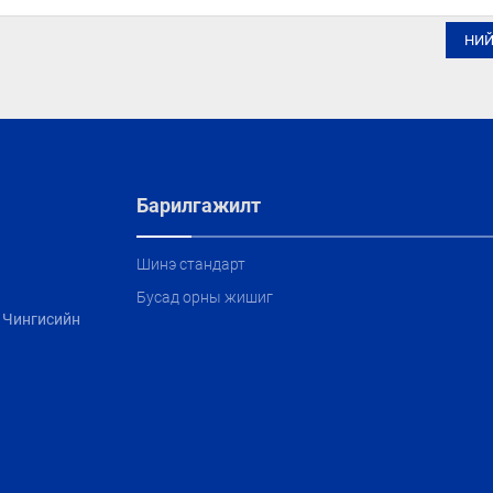
НИ
Барилгажилт
Шинэ стандарт
Бусад орны жишиг
, Чингисийн