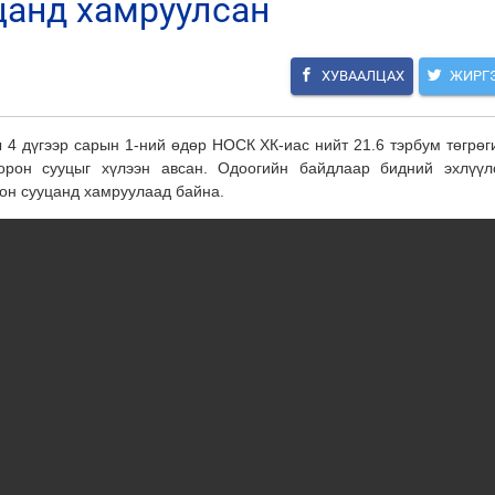
цанд хамруулсан
ХУВААЛЦАХ
ЖИРГ
 4 дүгээр сарын 1-ний өдөр НОСК ХК-иас нийт 21.6 тэрбум төгрөг
орон сууцыг хүлээн авсан. Одоогийн байдлаар бидний эхлүүл
рон сууцанд хамруулаад байна.