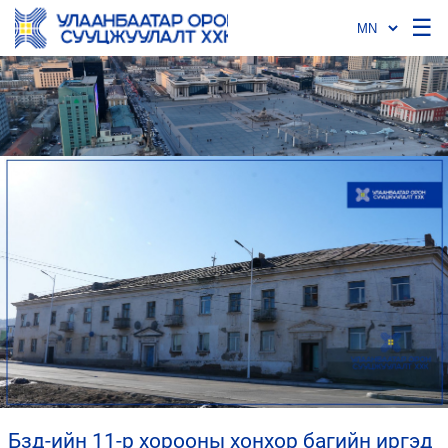
☰
бзд-ийн 11-р хорооны хонхор багийн иргэд