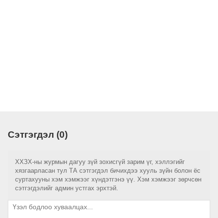
Сэтгэгдэл (0)
ХХЗХ-ны журмын дагуу зүй зохисгүй зарим үг, хэллэгийг
хязгаарласан тул ТА сэтгэгдэл бичихдээ хууль зүйн болон ёс
суртахууны хэм хэмжээг хүндэтгэнэ үү. Хэм хэмжээг зөрчсөн
сэтгэгдэлийг админ устгах эрхтэй.