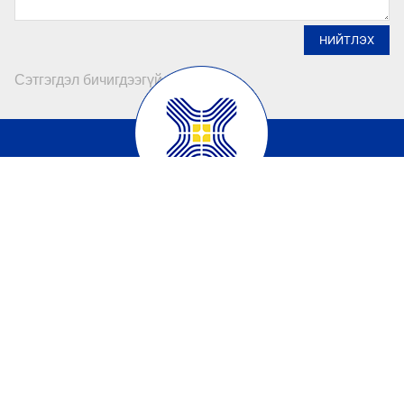
НИЙТЛЭХ
Сэтгэгдэл бичигдээгүй байна
Улаанбаатар Орон Сууцжуулалт ХХК
Монгол улс, Улаанбаатар хот, Сүхбаатар дүүрэг, I хороо,
Чингисийн өргөн чөлөө, Бизнес тауэр 14 давхарт
Цагийн хуваарь:
Даваа - Баасан: 8:30 - 17:30
Утас: 70101660
Э-шуудан: info@ubos.mn