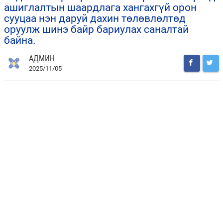
ашиглалтын шаардлага хангахгүй орон
сууцаа нэн даруй дахин төлөвлөлтөд
оруулж шинэ байр бариулах саналтай
байна.
АДМИН
2025/11/05