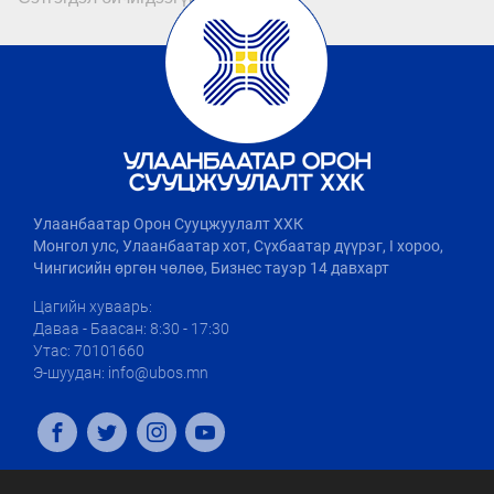
Улаанбаатар Орон Сууцжуулалт ХХК
Монгол улс, Улаанбаатар хот, Сүхбаатар дүүрэг, I хороо,
Чингисийн өргөн чөлөө, Бизнес тауэр 14 давхарт
Цагийн хуваарь:
Даваа - Баасан: 8:30 - 17:30
Утас: 70101660
Э-шуудан: info@ubos.mn