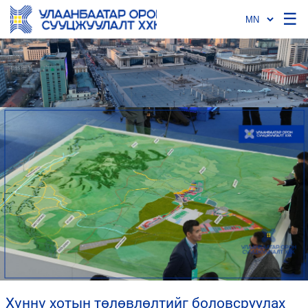
☰
хүннү хотын төлөвлөлтийг боловсруулах