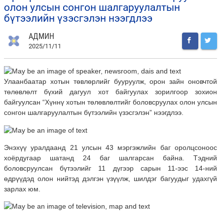
олон улсын сонгон шалгаруулалтын
бүтээлийн үзэсгэлэн нээгдлээ
АДМИН
2025/11/11
Улаанбаатар хотын төвлөрлийг бууруулж, орон зайн оновчтой
төлөвлөлт бүхий дагуул хот байгуулах зорилгоор зохион
байгуулсан “Хүннү хотын төлөвлөлтийг боловсруулах олон улсын
сонгон шалгаруулалтын бүтээлийн үзэсгэлэн” нээгдлээ.
Энэхүү уралдаанд 21 улсын 43 мэргэжлийн баг оролцсоноос
хоёрдугаар шатанд 24 баг шалгарсан байна. Тэдний
боловсруулсан бүтээлийг 11 дүгээр сарын 11-ээс 14-ний
өдрүүдэд олон нийтэд дэлгэн үзүүлж, шилдэг багуудыг удахгүй
зарлах юм.