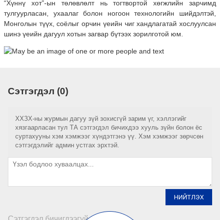
“Хүннү хот”-ын төлөвлөлт нь тогтвортой хөгжлийн зарчимд
тулгуурласан, ухаалаг болон ногоон технологийн шийдэлтэй,
Монголын түүх, соёлыг орчин үеийн чиг хандлагатай хослуулсан
шинэ үеийн дагуул хотын загвар бүтээх зорилготой юм.
Сэтгэгдэл (0)
ХХЗХ-ны журмын дагуу зүй зохисгүй зарим үг, хэллэгийг
хязгаарласан тул ТА сэтгэгдэл бичихдээ хууль зүйн болон ёс
суртахууны хэм хэмжээг хүндэтгэнэ үү. Хэм хэмжээг зөрчсөн
сэтгэгдэлийг админ устгах эрхтэй.
НИЙТЛЭХ
Сэтгэгдэл бичигдээгүй байна