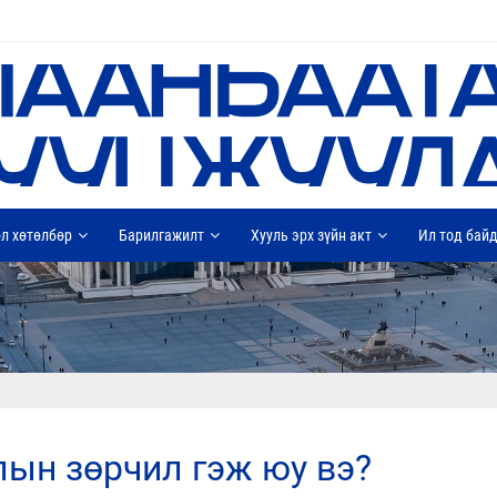
л хөтөлбөр
Барилгажилт
Хууль эрх зүйн акт
Ил тод бай
олын зөрчил гэж юу вэ?