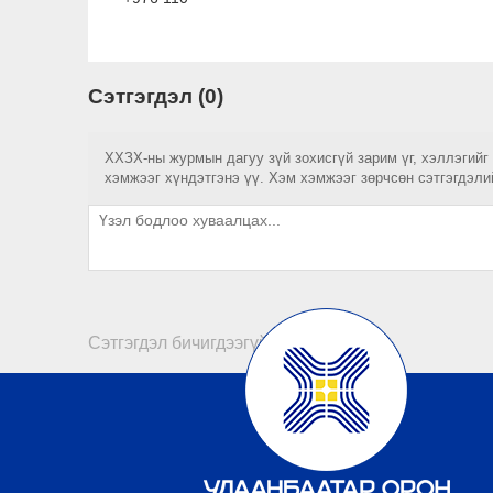
Сэтгэгдэл (0)
ХХЗХ-ны журмын дагуу зүй зохисгүй зарим үг, хэллэгийг
хэмжээг хүндэтгэнэ үү. Хэм хэмжээг зөрчсөн сэтгэгдэли
Сэтгэгдэл бичигдээгүй байна