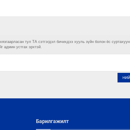
 хязгаарласан тул ТА сэтгэгдэл бичихдээ хууль зүйн болон ёс суртахуу
йг админ устгах эрхтэй.
НИ
Барилгажилт