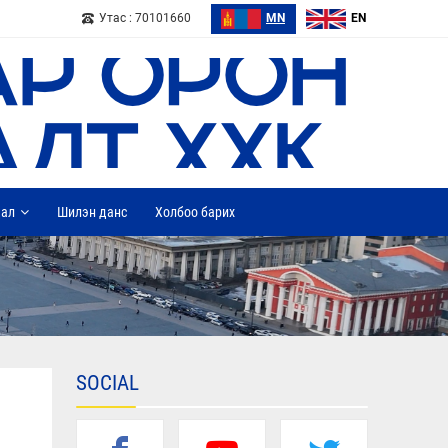
Утас : 70101660
MN
EN
дал
Шилэн данс
Холбоо барих
SOCIAL