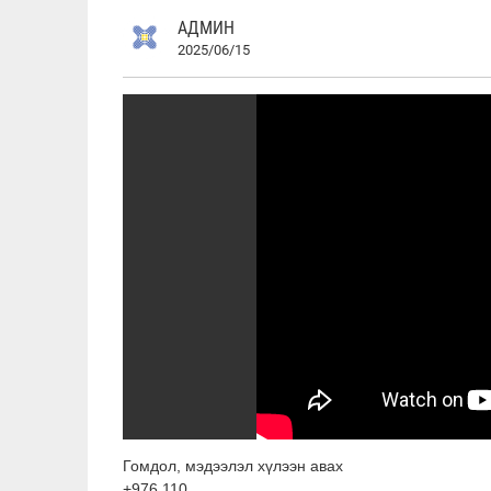
АДМИН
2025/06/15
Гомдол, мэдээлэл хүлээн авах
+976 110