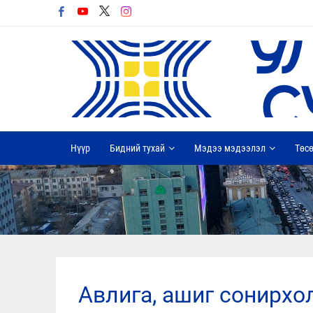
Нүүр
Бидний тухай
Мэдээ мэдээлэл
Төсө
авлига, ашиг сонирх