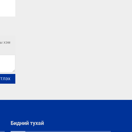
ны хэм
ЙТЛЭХ
Бидний тухай