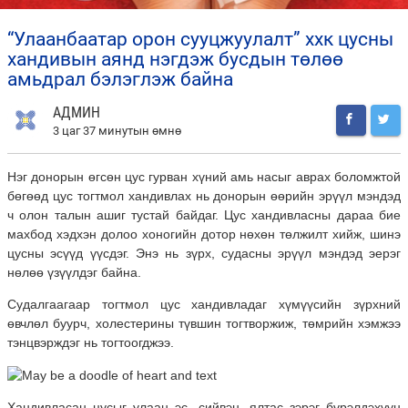
“улаанбаатар орон сууцжуулалт” ххк цусны
хандивын аянд нэгдэж бусдын төлөө
амьдрал бэлэглэж байна
АДМИН
3 цаг 37 минутын өмнө
Нэг донорын өгсөн цус гурван хүний амь насыг аврах боломжтой
бөгөөд цус тогтмол хандивлах нь донорын өөрийн эрүүл мэндэд
ч олон талын ашиг тустай байдаг. Цус хандивласны дараа бие
махбод хэдхэн долоо хоногийн дотор нөхөн төлжилт хийж, шинэ
цусны эсүүд үүсдэг. Энэ нь зүрх, судасны эрүүл мэндэд эерэг
нөлөө үзүүлдэг байна.
Судалгаагаар тогтмол цус хандивладаг хүмүүсийн зүрхний
өвчлөл буурч, холестерины түвшин тогтворжиж, төмрийн хэмжээ
тэнцвэрждэг нь тогтоогджээ.
Хандивласан цусыг улаан эс, сийвэн, ялтас зэрэг бүрэлдэхүүн