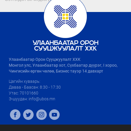
Улаанбаатар Орон Сууцжуулалт ХХК
Монгол улс, Улаанбаатар хот, Сүхбаатар дүүрэг, I хороо,
Чингисийн өргөн чөлөө, Бизнес тауэр 14 давхарт
Цагийн хуваарь:
Даваа - Баасан: 8:30 - 17:30
Утас: 70101660
Э-шуудан: info@ubos.mn