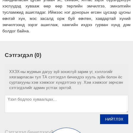
хэсгүүдэд хувааж өөр өөр төрлийн эмчилгээ, эмнэлгийн
тусламжид ашигладаг. Иймээс нэг донорын өгсөн цусаар цусны
өвчтэй хүн, мэс засалд орж буй өвчтөн, хавдартай хүний
эмчилгээнд зэрэг ашиглаж, хамгийн ихдээ гурван хүнд дэм
болдог байна.
Сэтгэгдэл (0)
ХХЗХ-ны журмын дагуу зүй зохисгүй зарим үг, хэллэгийг
хязгаарласан тул ТА сэтгэгдэл бичихдээ хууль зүйн болон ёс
суртахууны хэм хэмжээг хүндэтгэнэ үү. Хэм хэмжээг зөрчсөн
сэтгэгдэлийг админ устгах эрхтэй.
НИЙТЛЭХ
Сэтгэгдэл бичигдээгүй байна