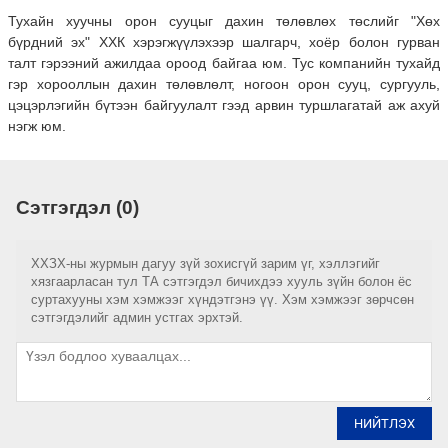
Тухайн хуучны орон сууцыг дахин төлөвлөх төслийг "Хөх
бүрдний эх" ХХК хэрэгжүүлэхээр шалгарч, хоёр болон гурван
талт гэрээний ажилдаа ороод байгаа юм. Тус компанийн тухайд
гэр хорооллын дахин төлөвлөлт, ногоон орон сууц, сургууль,
цэцэрлэгийн бүтээн байгуулалт гээд арвин туршлагатай аж ахуй
нэгж юм.
Сэтгэгдэл (0)
ХХЗХ-ны журмын дагуу зүй зохисгүй зарим үг, хэллэгийг
хязгаарласан тул ТА сэтгэгдэл бичихдээ хууль зүйн болон ёс
суртахууны хэм хэмжээг хүндэтгэнэ үү. Хэм хэмжээг зөрчсөн
сэтгэгдэлийг админ устгах эрхтэй.
НИЙТЛЭХ