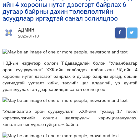
ийн 4 хорооны нутаг дэвсгэрт байрлах 6
дугаар байрны дахин төлөвлөлтийн
асуудлаар иргэдтэй санал солилцлоо
АДМИН
2026/01/10
НЗД-ын нэгдүгээр орлогч Т.Даваадалай болон "Улаанбаатар
орон сууцжуулалт" ХХК-ийн холбогдох албаныхан ЧД-ийн 4
хорооны нутаг дэвсгэрт байрлах 6 дугаар байрны иргэд,
оршин
суугчидтай уулзалт хийж, төслийг цаг алдалгүй, үр дүнтэй
урагшлуулах тал дээр харилцан санал солилцлоо.
"Улаанбаатар орон сууцжуулалт" ХХК-ийн тухайд 17 төсөл
хэрэгжүүлэгчийг сонгон шалгаруулж, хариуцлагажуулах,
хяналтын чиг үүргээ гүйцэтгэж байна.