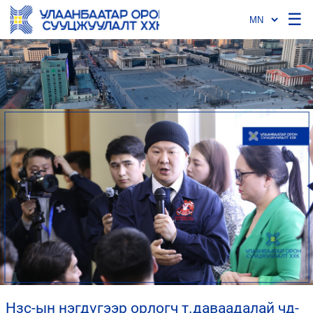
☰
нзс-ын нэгдүгээр орлогч т.даваадалай чд-