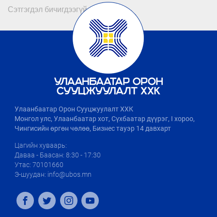
Сэтгэгдэл бичигдээгүй байна
Улаанбаатар Орон Сууцжуулалт ХХК
Монгол улс, Улаанбаатар хот, Сүхбаатар дүүрэг, I хороо,
Чингисийн өргөн чөлөө, Бизнес тауэр 14 давхарт
Цагийн хуваарь:
Даваа - Баасан: 8:30 - 17:30
Утас: 70101660
Э-шуудан: info@ubos.mn