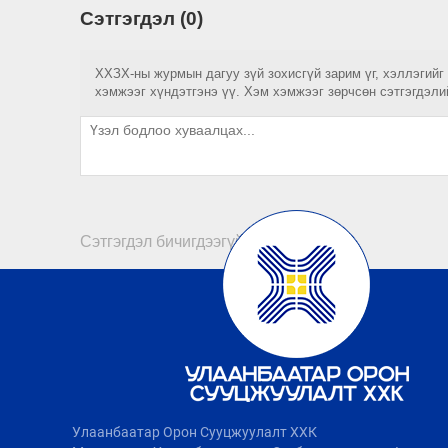
Сэтгэгдэл (0)
ХХЗХ-ны журмын дагуу зүй зохисгүй зарим үг, хэллэгийг
хэмжээг хүндэтгэнэ үү. Хэм хэмжээг зөрчсөн сэтгэгдэли
Сэтгэгдэл бичигдээгүй байна
Улаанбаатар Орон Сууцжуулалт ХХК