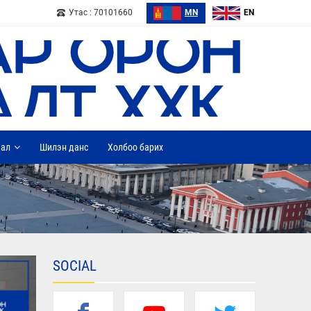
Утас : 70101660
MN
EN
дал
Шилэн данс
Холбоо барих
SOCIAL