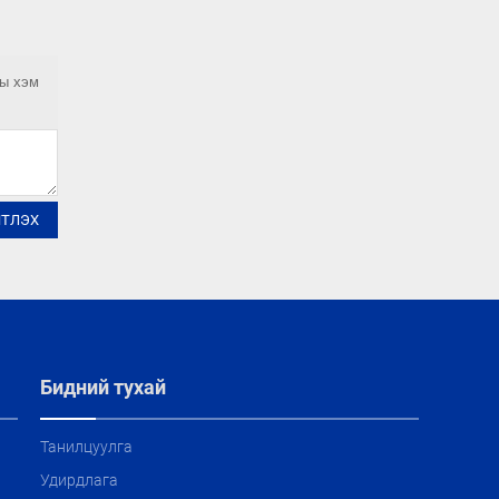
ны хэм
ЙТЛЭХ
Бидний тухай
Танилцуулга
Удирдлага