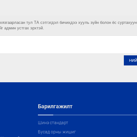
 хязгаарласан тул ТА сэтгэгдэл бичихдээ хууль зүйн болон ёс суртахуу
йг админ устгах эрхтэй.
НИ
Барилгажилт
Шинэ стандарт
Бусад орны жишиг