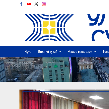
Нүүр
Бидний тухай
Мэдээ мэдээлэл
Төсө