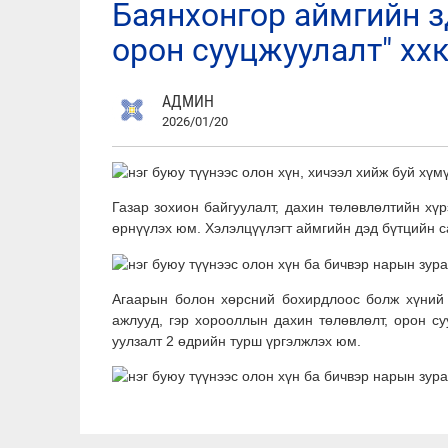
баянхонгор аймгийн здтг-ын хүсэлтээр "улаанбаатар
орон сууцжуулалт" хх
АДМИН
2026/01/20
Газар зохион байгуулалт, дахин төлөвлөлтийн хү
өрнүүлэх юм. Хэлэлцүүлэгт аймгийн дэд бүтцийн 
Агаарын болон хөрсний бохирдлоос болж хүний э
ажлууд, гэр хорооллын дахин төлөвлөлт, орон с
уулзалт 2 өдрийн турш үргэлжлэх юм.