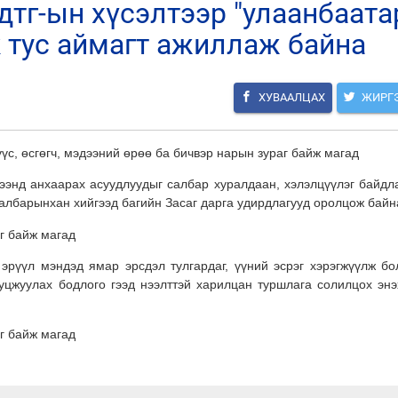
к тус аймагт ажиллаж байна
ХУВААЛЦАХ
ЖИРГ
рээнд анхаарах асуудлуудыг салбар хуралдаан, хэлэлцүүлэг байдл
салбарынхан хийгээд багийн Засаг дарга удирдлагууд оролцож байн
рүүл мэндэд ямар эрсдэл тулгардаг, үүний эсрэг хэрэгжүүлж бо
ууцжуулах бодлого гээд нээлттэй харилцан туршлага солилцох энэ