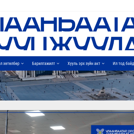
л хөтөлбөр
Барилгажилт
Хууль эрх зүйн акт
Ил тод бай