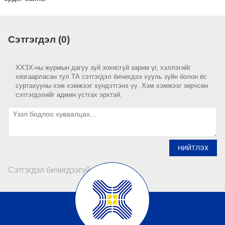
Сэтгэгдэл (0)
ХХЗХ-ны журмын дагуу зүй зохисгүй зарим үг, хэллэгийг
хязгаарласан тул ТА сэтгэгдэл бичихдээ хууль зүйн болон ёс
суртахууны хэм хэмжээг хүндэтгэнэ үү. Хэм хэмжээг зөрчсөн
сэтгэгдэлийг админ устгах эрхтэй.
НИЙТЛЭХ
Сэтгэгдэл бичигдээгүй байна