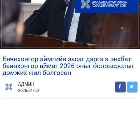
баянхонгор аймгийн засаг дарга э.энхбат:
баянхонгор аймаг 2026 оныг боловсролыг
дэмжих жил болгосон
АДМИН
2026/01/20