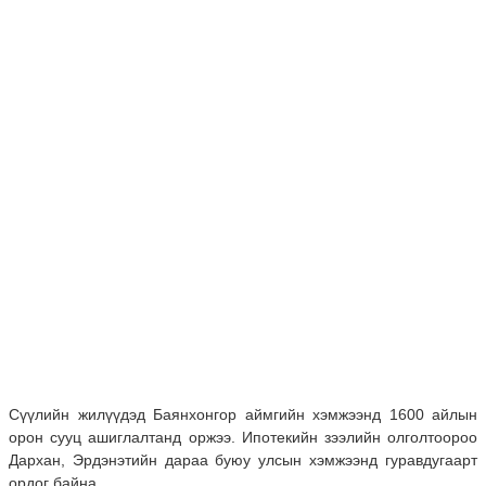
Сүүлийн жилүүдэд Баянхонгор аймгийн хэмжээнд 1600 айлын
орон сууц ашиглалтанд оржээ. Ипотекийн зээлийн олголтоороо
Дархан, Эрдэнэтийн дараа буюу улсын хэмжээнд гуравдугаарт
ордог байна.