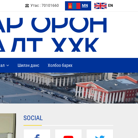
Утас : 70101660
MN
EN
дал
Шилэн данс
Холбоо барих
SOCIAL