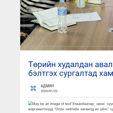
төрийн худалдан авалтын мэргэшсэн ажилтан
бэлтгэх сургалтад ха
АДМИН
2026/01/22
“Улаанбаатар орон суу
мэргэжилтнүүд “Олон нийтийн хөгжилд их үйлс” с