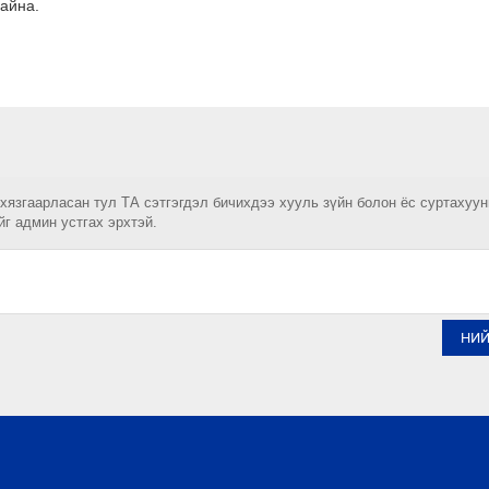
байна.
 хязгаарласан тул ТА сэтгэгдэл бичихдээ хууль зүйн болон ёс суртахуу
йг админ устгах эрхтэй.
НИ