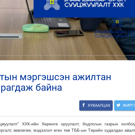
мрагдаж байна
ХУВААЛЦАХ
ЖИРГ
цжуулалт” ХХК-ийн Хөрөнгө оруулалт, бодлогын газрын холбог
ургалт, зөвлөгөө, мэдээлэл өгөх төв ТББ-ын Төрийн худалдан авал