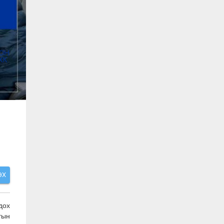
ЭХ
дох
тын