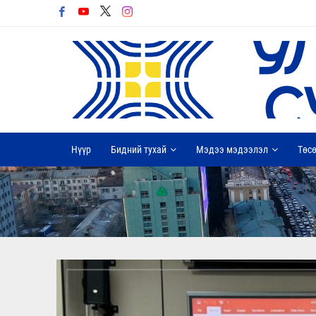
Нүүр
Бидний тухай
Мэдээ мэдээлэл
Төсө