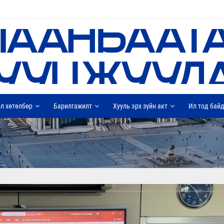
л хөтөлбөр
Барилгажилт
Хууль эрх зүйн акт
Ил тод бай