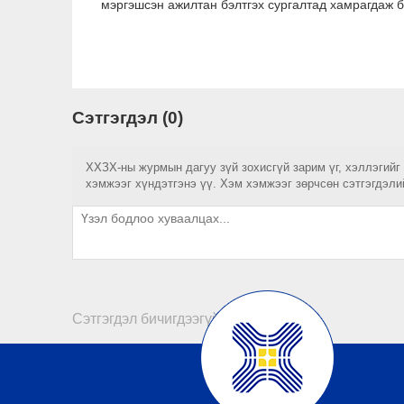
мэргэшсэн ажилтан бэлтгэх сургалтад хамрагдаж 
Сэтгэгдэл (0)
ХХЗХ-ны журмын дагуу зүй зохисгүй зарим үг, хэллэгийг
хэмжээг хүндэтгэнэ үү. Хэм хэмжээг зөрчсөн сэтгэгдэли
Сэтгэгдэл бичигдээгүй байна