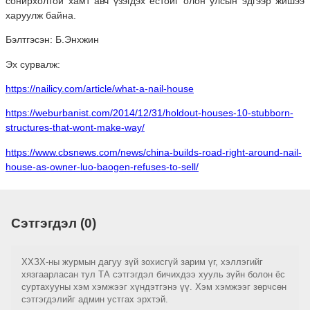
сонирхолтой хамт авч үзэгдэх ёстойг олон улсын эдгээр жишээ
харуулж байна.
Бэлтгэсэн: Б.Энхжин
Эх сурвалж:
https://nailicy.com/article/what-a-nail-house
https://weburbanist.com/2014/12/31/holdout-houses-10-stubborn-
structures-that-wont-make-way/
https://www.cbsnews.com/news/china-builds-road-right-around-nail-
house-as-owner-luo-baogen-refuses-to-sell/
Сэтгэгдэл (0)
ХХЗХ-ны журмын дагуу зүй зохисгүй зарим үг, хэллэгийг
хязгаарласан тул ТА сэтгэгдэл бичихдээ хууль зүйн болон ёс
суртахууны хэм хэмжээг хүндэтгэнэ үү. Хэм хэмжээг зөрчсөн
сэтгэгдэлийг админ устгах эрхтэй.