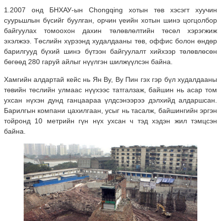
1.2007 онд БНХАУ-ын Chongqing хотын төв хэсэгт хуучин
суурьшлын бүсийг буулган, орчин үеийн хотын шинэ цогцолбор
байгуулах томоохон дахин төлөвлөлтийн төсөл хэрэгжиж
эхэлжээ. Төслийн хүрээнд худалдааны төв, оффис болон өндөр
барилгууд бүхий шинэ бүтээн байгуулалт хийхээр төлөвлөсөн
бөгөөд 280 гаруй айлыг нүүлгэн шилжүүлсэн байна.
Хамгийн алдартай кейс нь Ян Ву, Ву Пин гэх гэр бүл худалдааны
төвийн төслийн улмаас нүүхээс татгалзаж, байшин нь асар том
ухсан нүхэн дунд ганцаараа үлдсэнээрээ дэлхийд алдаршсан.
Барилгын компани цахилгаан, усыг нь тасалж, байшингийн эргэн
тойронд 10 метрийн гүн нүх ухсан ч тэд хэдэн жил тэмцсэн
байна.