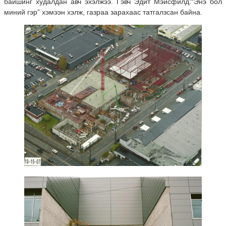
байшинг худалдан авч эхэлжээ. Гэвч Эдит Мэйсфилд:“Энэ бол
миний гэр” хэмээн хэлж, газраа зарахаас татгалзсан байна.