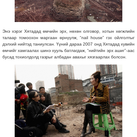
Энэ хэрэг Хятадад өмчийн эрх, нөхөн олговор, хотын хөгжлийн
талаар томоохон маргаан өрнүүлж, “nail house” гэх ойлголтыг
дэлхий нийтэд таниулсан. Үүний дараа 2007 онд Хятадад хувийн
өмчийг хамгаалах шинэ хууль батлагдаж, “нийтийн эрх ашиг”-аас
бусад тохиолдолд газрыг албадан авахыг хязгаарлах болсон.