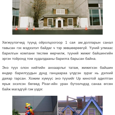
Хөгжүүлэгчид түүнд ойролцоогоор 1 сая ам.долларын санал
тавьсан гэх мэдээлэл байдаг ч тэр зөвшөөрөөгүй. Үүний улмаас
барилгын компани төслөө өөрчилж, түүний жижиг байшингийн
эргэн тойронд том худалдааны барилга барьсан байна.
Энэ түүх олон нийтийн анхаарлыг татаж, жижигхэн байшин
өндөр барилгуудын дунд ганцаараа үлдсэн зураг нь дэлхий
даяар тарсан. Хожим хүмүүс энэ түүхийг Up кинотой адилтган
ярьж эхэлсэн бөгөөд Pixar-ийн уран бүтээлчдэд санаа өгсөн
байж магадгүй гэж үздэг.