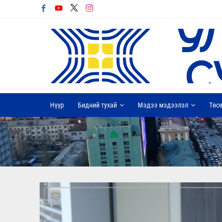
Нүүр
Бидний тухай
Мэдээ мэдээлэл
Төсө