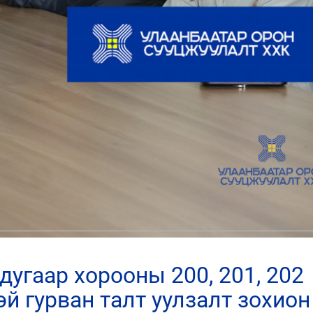
й гурван талт уулзалт зохион