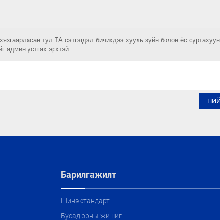
 хязгаарласан тул ТА сэтгэгдэл бичихдээ хууль зүйн болон ёс суртахуу
йг админ устгах эрхтэй.
НИ
Барилгажилт
Шинэ стандарт
Бусад орны жишиг