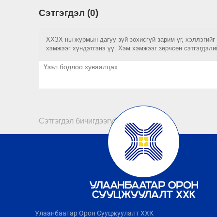
Сэтгэгдэл (0)
ХХЗХ-ны журмын дагуу зүй зохисгүй зарим үг, хэллэгийг
хэмжээг хүндэтгэнэ үү. Хэм хэмжээг зөрчсөн сэтгэгдэли
Сэтгэгдэл бичигдээгүй байна
Улаанбаатар Орон Сууцжуулалт ХХК