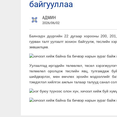
байгууллаа
АДМИН
2026/06/02
Баянзүрх дүүргийн 22 дугаар хорооны 200, 201
гурван талт уулзалт зохион байгуулж, төслийн х
зөвшилцөв.
Уулзалтад иргэдийн төлөөлөл, төсөл хэрэгжүүлэ
төлөөлөл оролцож төслийн явц, тулгамдаж буй
шийдвэрлэх, мөн өмчлөх эрхийн мэдээллийг бат
тэмдэглэл хийлгэх ажлын талаар талууд санал со