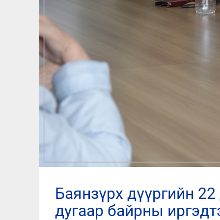
баянзүрх дүүргийн 22 дугаар хорооны 200, 201, 202
дугаар байрны иргэдтэ