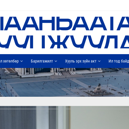
л хөтөлбөр
Барилгажилт
Хууль эрх зүйн акт
Ил тод бай