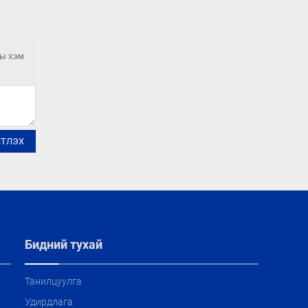
ны хэм
ЙТЛЭХ
Бидний тухай
Танилцуулга
Удирдлага