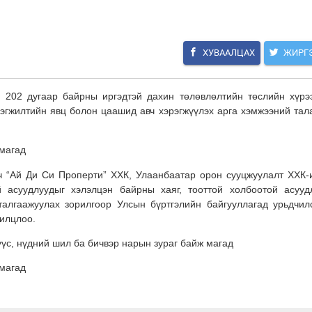
ХУВААЛЦАХ
ЖИРГ
, 202 дугаар байрны иргэдтэй дахин төлөвлөлтийн төслийн хүрэ
эрэгжилтийн явц болон цаашид авч хэрэгжүүлэх арга хэмжээний тал
гч “Ай Ди Си Проперти” ХХК, Улаанбаатар орон сууцжуулалт ХХК-
 асуудлуудыг хэлэлцэн байрны хаяг, тооттой холбоотой асууд
алгаажуулах зорилгоор Улсын бүртгэлийн байгууллагад урьдчил
лилцлоо.