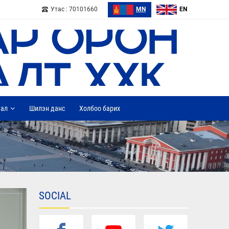
Утас : 70101660
MN
EN
дал
Шилэн данс
Холбоо барих
SOCIAL