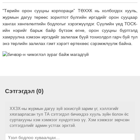
"Төрийн орон сууцны корпораци” ТӨХХК нь холбогдох хууль,
журмын дагуу төрөөс зорилтот бүлгийн иргэдийг орон сууцаар
хангах хөнгөлөлтийн бодлогыг хэрэгжүүлдэг. Сүүлийн үед ТОСК-
ийн нэрийг барьж байр бүтээж өгнө, орон сууцны бүртгэлд
хамруулна хэмээн иргэдийг залилаж бууй тохиолдол гарч буй тул
энэ төрлийн залилах гэмт хэрэгт өртөхөөс сэрэмжлүүлж байна.
Сэтгэгдэл (0)
ХХЗХ-ны журмын дагуу зүй зохисгүй зарим үг, хэллэгийг
хязгаарласан тул ТА сэтгэгдэл бичихдээ хууль зүйн болон ёс
суртахууны хэм хэмжээг хүндэтгэнэ үү. Хэм хэмжээг зөрчсөн
сэтгэгдэлийг админ устгах эрхтэй.