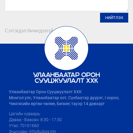
НИЙТЛЭХ
Сэтгэгдэл бичигдээгүй байна
Улаанбаатар Орон Сууцжуулалт ХХК
Монгол улс, Улаанбаатар хот, Сүхбаатар дүүрэг, I хороо,
Чингисийн өргөн чөлөө, Бизнес тауэр 14 давхарт
Цагийн хуваарь:
Даваа - Баасан: 8:30 - 17:30
Утас: 70101660
Э-шуудан: info@ubos.mn