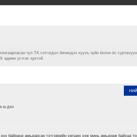
 хязгаарласан тул ТА сэтгэгдэл бичихдээ хууль зүйн болон ёс суртахуу
йг админ устгах эрхтэй.
НИ
а ш дээ
 энэ байранд амьдарсан тэтгэврийн хөгшин ээж минь амьдраж байхад то