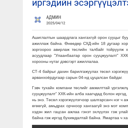
иргэдийн эсэргүүцэлт
АДМИН
2025/04/12
Ашиглалтын шаардлага хангахгүй орон сууцыг бу
ажиллаж байна. Өнөөдөр СХД-ийн 18 дугаар х
зоргоороо авирлаж төслийн талбайг тойруулж 
асуудлаар "Улаанбаатар орон сууцжуулалт" ХХК
хорооны нутаг дэвсгэрт ажиллалаа.
СТ-4 байрыг дахин барилгажуулах төсөл хэрэгжүү
арванхоёрдугаар сарын 04-нд цуцалсан байдаг.
Гэвч тухайн компани төслийг амжилттай үргэлжлү
сууцжуулалт” ХХК-ийн алба хаагчдад болон иргэд,
нь энэ. Төсөл хэрэгжүүлэгчээр шалгарсанч нэг ч а
өгөөгүй, амьдрах орчноор хангаагүй энэ мэт ком
хэдэн жил гацсан ажлаа гэнэт эхлүүлэх гэж ула
байна гэж иргэд бухимдалтай байна. Ямартаа ч х