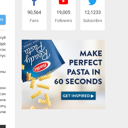
90,564
19,005
12,1233
ЭХ
Fans
Followers
Subscribrs
гүй
дур
гэх
тус
оны
рон
сэн
нгө
эгц
олж