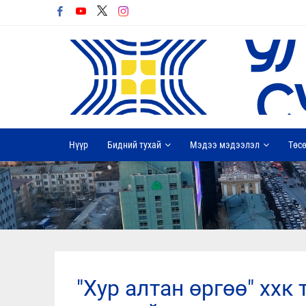
Нүүр
Бидний тухай
Мэдээ мэдээлэл
Төсө
"хур алтан өргөө" ххк төслийн талбайг хашаалж,