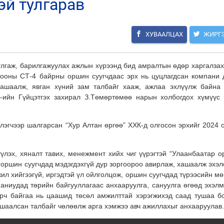
эй тулгарав
ХУВААЛЦАХ
ЖИРГ
улгаж, барилгажуулах ажлын хүрээнд бид амралтын өдөр харгалзах
орооны СТ-4
байрны оршин суугчдаас эрх нь цуцлагдсан компани 
хашаалж, явган хүний зам талбайг хааж, ажлаа эхлүүлж байна 
-ийн Гүйцэтгэх захирал З.Төмөртөмөө нарын холбогдох хүмүүс 
лэгчээр шалгарсан “Хур Алтан өргөө” ХХК-д олгосон эрхийг 2024 
үлэх, хяналт тавих, менежмент хийх чиг үүрэгтэй “Улаанбаатар о
 оршин суугчдад мэдэгдэхгүй дур зоргоороо авирлаж, хашаалж эхэл
жил хийгээгүй, иргэдтэй үл ойлголцож, оршин суугчдад түрээсийн мө
паниудад төрийн байгууллагаас анхааруулга, сануулга өгөөд эхэлм
йрч байгаа нь цаашид төсөл амжилттай хэрэгжихэд саад тушаа б
ашаалсан талбайг чөлөөлж арга хэмжээ авч ажиллахыг анхааруулав.