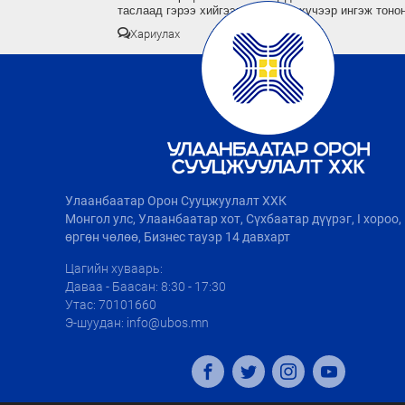
таслаад гэрээ хийгээгүй байхад хүчээр ингэж тоно
Хариулах
Улаанбаатар Орон Сууцжуулалт ХХК
Монгол улс, Улаанбаатар хот, Сүхбаатар дүүрэг, I хороо
өргөн чөлөө, Бизнес тауэр 14 давхарт
Цагийн хуваарь:
Даваа - Баасан: 8:30 - 17:30
Утас: 70101660
Э-шуудан: info@ubos.mn