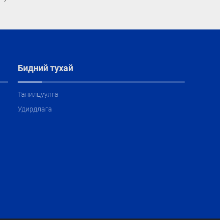
Бидний тухай
Танилцуулга
Удирдлага