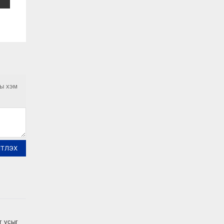
ны хэм
ЙТЛЭХ
г усыг