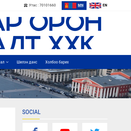
Утас : 70101660
MN
EN
дал
Шилэн данс
Холбоо барих
SOCIAL