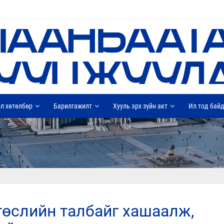
л хөтөлбөр
Барилгажилт
Хууль эрх зүйн акт
Ил тод бай