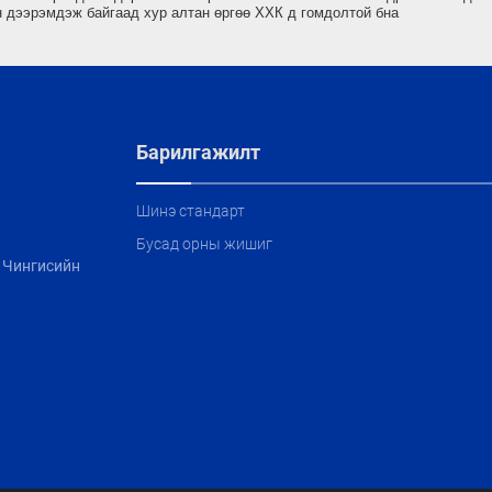
н дээрэмдэж байгаад хур алтан өргөө ХХК д гомдолтой бна
Барилгажилт
Шинэ стандарт
Бусад орны жишиг
, Чингисийн