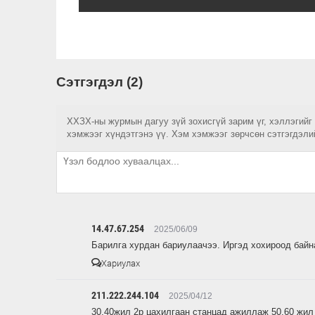
Сэтгэгдэл (2)
ХХЗХ-ны журмын дагуу зүй зохисгүй зарим үг, хэллэгийг
хэмжээг хүндэтгэнэ үү. Хэм хэмжээг зөрчсөн сэтгэгдэли
14.47.67.254
2025/06/09
Барилга хурдан бариулаачээ. Иргэд хохироод байн
Хариулах
211.222.244.104
2025/04/12
30.40жил 2р цахилгаан станцад ажиллаж 50.60 жил