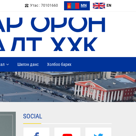
Утас : 70101660
MN
EN
дал
Шилэн данс
Холбоо барих
SOCIAL