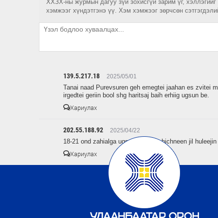
ХХЗХ-ны журмын дагуу зүй зохисгүй зарим үг, хэллэгийг
хэмжээг хүндэтгэнэ үү. Хэм хэмжээг зөрчсөн сэтгэгдэли
139.5.217.18
2025/05/01
Tanai naad Purevsuren geh emegtei jaahan es zvitei me
irgedtei geriin bool shg haritsaj baih erhiig ugsun be.
Хариулах
202.55.188.92
2025/04/22
18-21 ond zahialga ugsun humuus hichneen jil huleejin
Хариулах