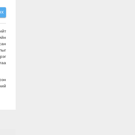
ЭХ
ийт
ийн
сан
лыг
рэг
гаа
рэн
ний