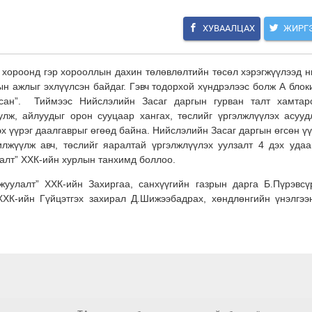
ХУВААЛЦАХ
ЖИРГ
 хороонд гэр хорооллын дахин төлөвлөлтийн төсөл хэрэгжүүлээд н
ын ажлыг эхлүүлсэн байдаг. Гэвч тодорхой хүндрэлээс болж А блок
сан”. Тиймээс Нийслэлийн Засаг даргын гурван талт хамтар
улж, айлуудыг орон сууцаар хангах, төслийг үргэлжлүүлэх асууд
 үүрэг даалгаврыг өгөөд байна. Нийслэлийн Засаг даргын өгсөн үү
лжүүлж авч, төслийг яаралтай үргэлжлүүлэх уулзалт 4 дэх удаа
лалт” ХХК-ийн хурлын танхимд боллоо.
уулалт” ХХК-ийн Захиргаа, санхүүгийн газрын дарга Б.Пүрэвсү
ХК-ийн Гүйцэтгэх захирал Д.Шижээбадрах, хөндлөнгийн үнэлгээ