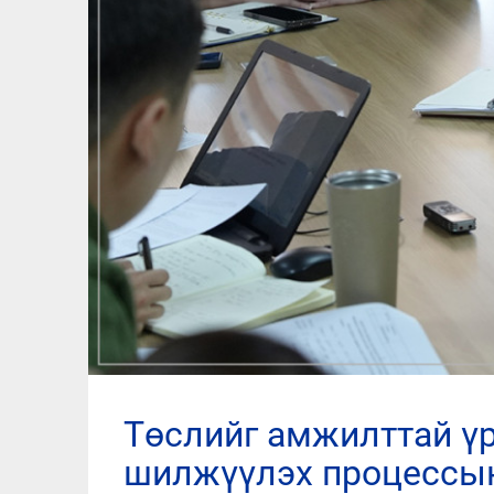
төслийг амжилттай үргэлжлүүлэх арга зам, хөрөнгө
шилжүүлэх процессын