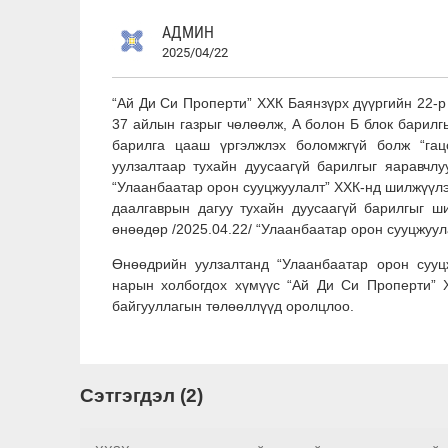
АДМИН
2025/04/22
“Ай Ди Си Проперти” ХХК Баянзүрх дүүргийн 22-р
37 айлын газрыг чөлөөлж, А болон Б блок барилг
барилга цааш үргэлжлэх боломжгүй болж “гац
уулзалтаар тухайн дуусаагүй барилгыг яаравчлу
“Улаанбаатар орон сууцжуулалт” ХХК-нд шилжүүлэх
даалгаврын дагуу тухайн дуусаагүй барилгыг ши
өнөөдөр /2025.04.22/ “Улаанбаатар орон сууцжуу
Өнөөдрийн уулзалтанд “Улаанбаатар орон сууцж
нарын холбогдох хүмүүс “Ай Ди Си Проперти” Х
байгууллагын төлөөллүүд оролцлоо.
Сэтгэгдэл (2)