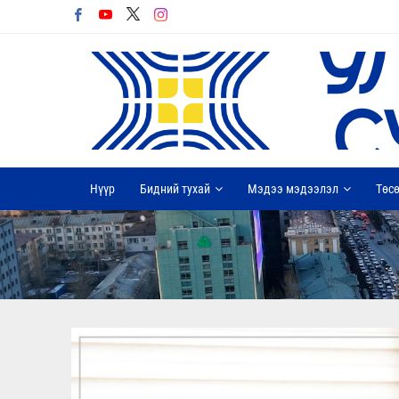
Нүүр
Бидний тухай
Мэдээ мэдээлэл
Төсө