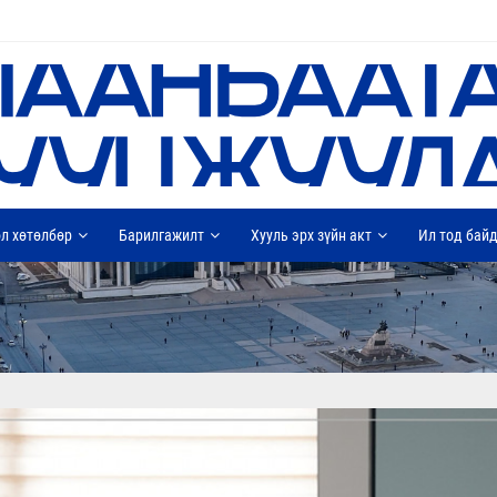
л хөтөлбөр
Барилгажилт
Хууль эрх зүйн акт
Ил тод бай