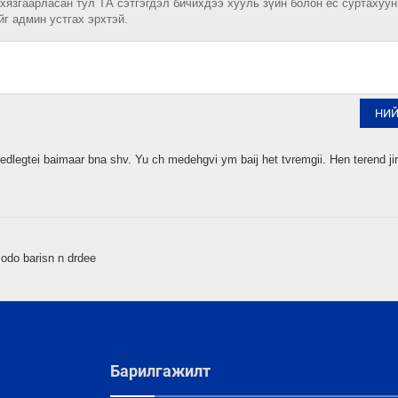
 хязгаарласан тул ТА сэтгэгдэл бичихдээ хууль зүйн болон ёс суртахуу
йг админ устгах эрхтэй.
НИ
dlegtei baimaar bna shv. Yu ch medehgvi ym baij het tvremgii. Hen terend jir
 odo barisn n drdee
Барилгажилт