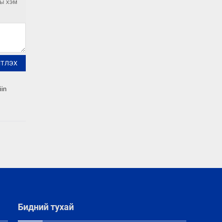
ны хэм
ЙТЛЭХ
iin
Бидний тухай